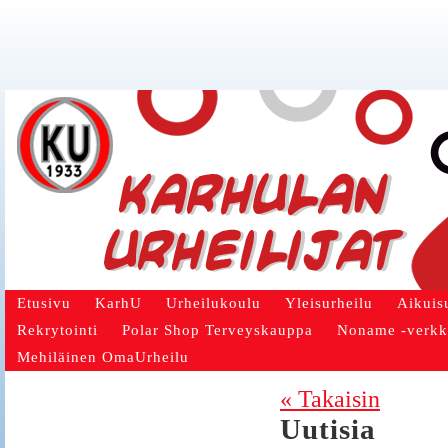
Etusivu
KarhU
Urheilukoulu
Yleisurheilu
Aikuis
Rekrytointi
Polar Shop Terveyskauppa
Noname -verk
Mehiläinen OmaUrheilu
« Takaisin
Uutisia