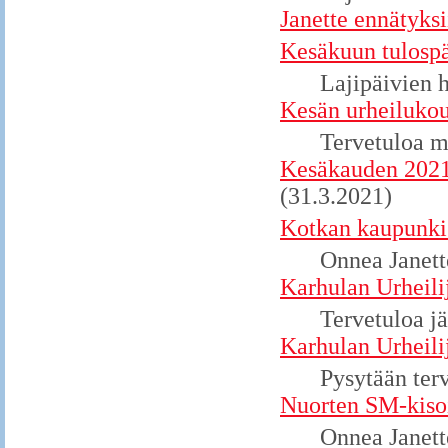
Janette ennätyks
Kesäkuun tulospä
Lajipäivien h
Kesän urheilukou
Tervetuloa 
Kesäkauden 2021
(31.3.2021)
Kotkan kaupunki p
Onnea Janette
Karhulan Urheili
Tervetuloa j
Karhulan Urheili
Pysytään ter
Nuorten SM-kiso
Onnea Janett