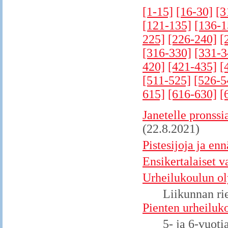
[1-15]
[16-30]
[3
[121-135]
[136-1
225]
[226-240]
[
[316-330]
[331-3
420]
[421-435]
[
[511-525]
[526-5
615]
[616-630]
[
Janetelle pronss
(22.8.2021)
Pistesijoja ja en
Ensikertalaiset v
Urheilukoulun ol
Liikunnan rie
Pienten urheiluko
5- ja 6-vuoti