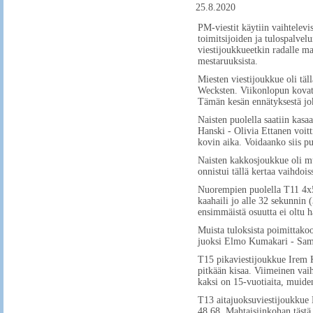
25.8.2020
PM-viestit käytiin vaihtelevi
toimitsijoiden ja tulospalvelu
viestijoukkueetkin radalle ma
mestaruuksista.
Miesten viestijoukkue oli tä
Wecksten. Viikonlopun kovat 
Tämän kesän ennätyksestä jok
Naisten puolella saatiin kasa
Hanski - Olivia Ettanen voit
kovin aika. Voidaanko siis pu
Naisten kakkosjoukkue oli m
onnistui tällä kertaa vaihdois
Nuorempien puolella T11 4x
kaahaili jo alle 32 sekunnin 
ensimmäistä osuutta ei oltu h
Muista tuloksista poimittako
juoksi Elmo Kumakari - Sam
T15 pikaviestijoukkue Irem K
pitkään kisaa. Viimeinen vai
kaksi on 15-vuotiaita, muiden
T13 aitajuoksuviestijoukkue 
48,68. Mahtaisiinkohan täst