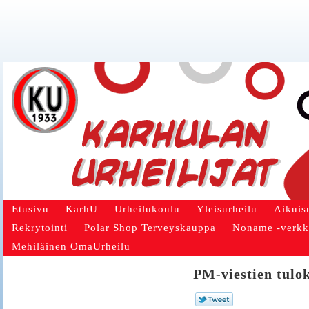
Etusivu
KarhU
Urheilukoulu
Yleisurheilu
Aikuis
Rekrytointi
Polar Shop Terveyskauppa
Noname -verk
Mehiläinen OmaUrheilu
PM-viestien tulok