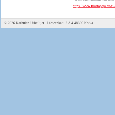
https://www.tilastopaja.eu/f
©
2026 Karhulan Urheilijat
Lähteenkatu 2 A 4 48600 Kotka