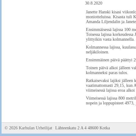
30.8.2020
Janette Hanski kisasi viikon
moniotteluissa. Kisasta tuli 
Amanda Liljendalin ja Janeten
Ensimmäisessä lajissa 100 me
Toisessa lajissa korkeudessa 
ylittyikin vasta kolmannella.
Kolmannessa lajissa, kuulassa
neljäkiloinen.
Ensimmäinen päivä päättyi 20
Toinen päivä alkoi jälleen va
kolmanneksi paras tulos.
Ratkaisevaksi lajiksi jälleen 
vaatimattomasti 29,15, kun A
viimeisessä lajissa eroa alkoi
Viimeisessä lajissa 800 metril
nopein ja loppupisteet 4973, 
©
2026 Karhulan Urheilijat
Lähteenkatu 2 A 4 48600 Kotka