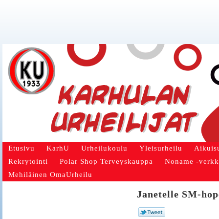
Etusivu
KarhU
Urheilukoulu
Yleisurheilu
Aikuis
Rekrytointi
Polar Shop Terveyskauppa
Noname -verk
Mehiläinen OmaUrheilu
Janetelle SM-hop