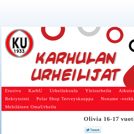
Etusivu
KarhU
Urheilukoulu
Yleisurheilu
Aikuis
Rekrytointi
Polar Shop Terveyskauppa
Noname -verk
Mehiläinen OmaUrheilu
Olivia 16-17 vuot