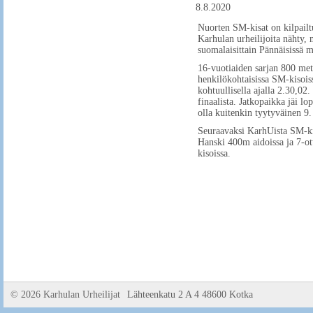
8.8.2020
Nuorten SM-kisat on kilpailt
Karhulan urheilijoita nähty,
suomalaisittain Pännäisissä m
16-vuotiaiden sarjan 800 metr
henkilökohtaisissa SM-kisois
kohtuullisella ajalla 2.30,02.
finaalista. Jatkopaikka jäi 
olla kuitenkin tyytyväinen 9. 
Seuraavaksi KarhUista SM-kis
Hanski 400m aidoissa ja 7-ot
kisoissa.
©
2026 Karhulan Urheilijat
Lähteenkatu 2 A 4 48600 Kotka