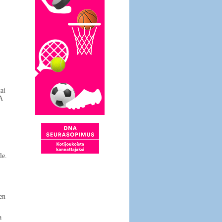
ai
A
le.
en
a