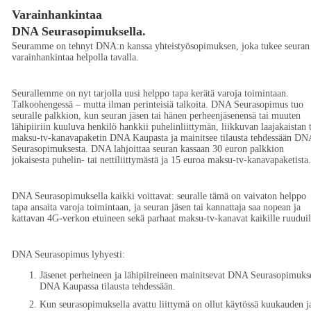
Varainhankintaa
DNA Seurasopimuksella.
Seuramme on tehnyt DNA:n kanssa yhteistyösopimuksen, joka tukee seuran
varainhankintaa helpolla tavalla.
Seurallemme on nyt tarjolla uusi helppo tapa kerätä varoja toimintaan.
Talkoohengessä – mutta ilman perinteisiä talkoita. DNA Seurasopimus tuo
seuralle palkkion, kun seuran jäsen tai hänen perheenjäsenensä tai muuten
lähipiiriin kuuluva henkilö hankkii puhelinliittymän, liikkuvan laajakaistan t
maksu-tv-kanavapaketin DNA Kaupasta ja mainitsee tilausta tehdessään DN
Seurasopimuksesta. DNA lahjoittaa seuran kassaan 30 euron palkkion
jokaisesta puhelin- tai nettiliittymästä ja 15 euroa maksu-tv-kanavapaketista.
DNA Seurasopimuksella kaikki voittavat: seuralle tämä on vaivaton helppo
tapa ansaita varoja toimintaan, ja seuran jäsen tai kannattaja saa nopean ja
kattavan 4G-verkon etuineen sekä parhaat maksu-tv-kanavat kaikille ruuduil
DNA Seurasopimus lyhyesti:
Jäsenet perheineen ja lähipiireineen mainitsevat DNA Seurasopimuks
DNA Kaupassa tilausta tehdessään.
Kun seurasopimuksella avattu liittymä on ollut käytössä kuukauden j