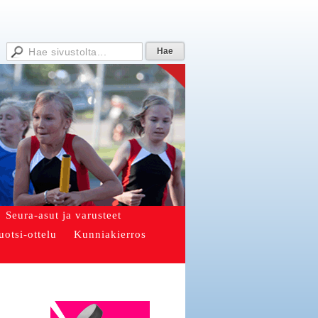
Seura-asut ja varusteet
uotsi-ottelu
Kunniakierros