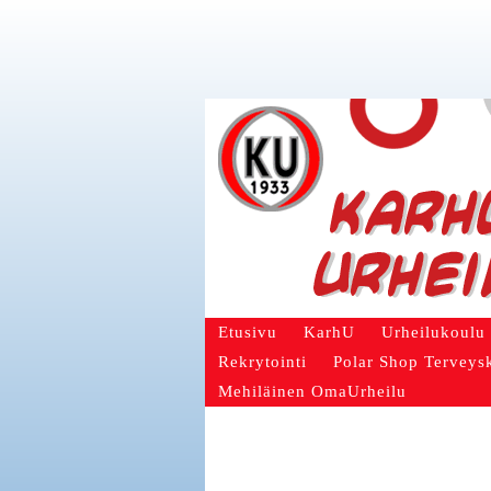
Etusivu
KarhU
Urheilukoulu
Rekrytointi
Polar Shop Terveys
Mehiläinen OmaUrheilu