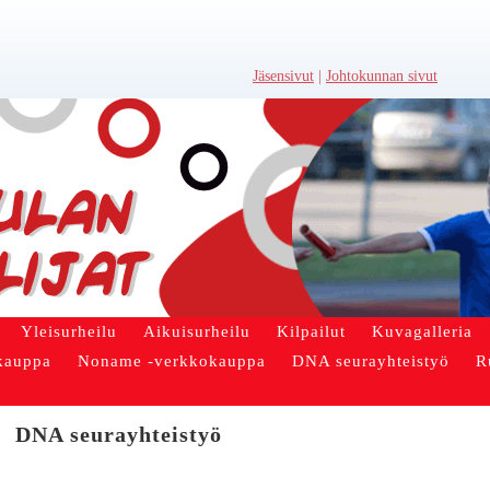
Jäsensivut
|
Johtokunnan sivut
Yleisurheilu
Aikuisurheilu
Kilpailut
Kuvagalleria
kauppa
Noname -verkkokauppa
DNA seurayhteistyö
R
DNA seurayhteistyö