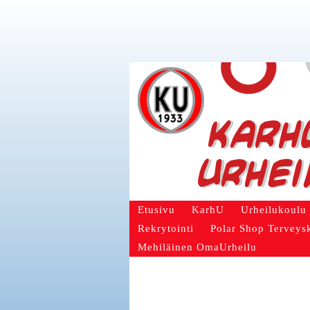
Etusivu
KarhU
Urheilukoulu
Rekrytointi
Polar Shop Terveys
Mehiläinen OmaUrheilu