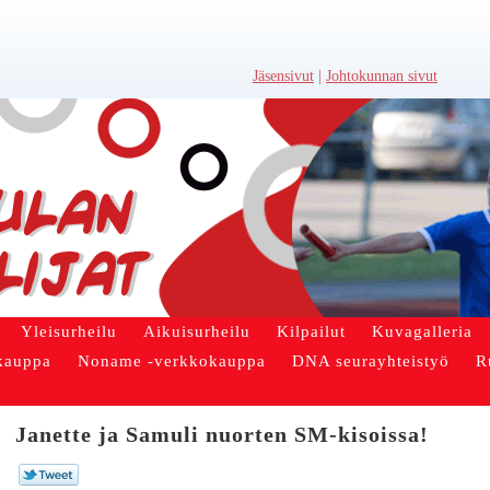
Jäsensivut
|
Johtokunnan sivut
Yleisurheilu
Aikuisurheilu
Kilpailut
Kuvagalleria
kauppa
Noname -verkkokauppa
DNA seurayhteistyö
R
Janette ja Samuli nuorten SM-kisoissa!