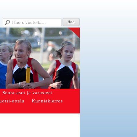
Seura-asut ja varusteet
uotsi-ottelu
Kunniakierros