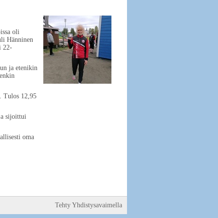
ssa oli
uli Hänninen
i 22-
un ja etenikin
tenkin
i. Tulos 12,95
 sijoittui
allisesti oma
Tehty Yhdistysavaimella