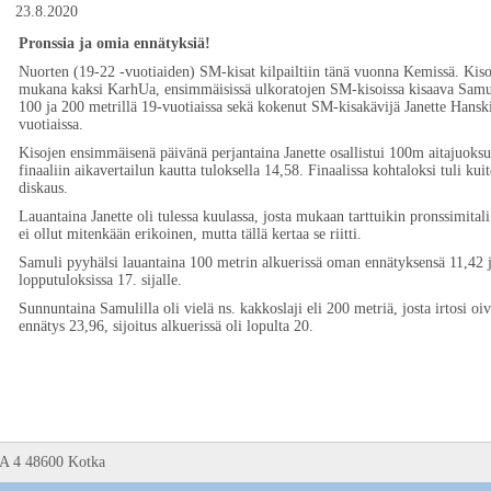
23.8.2020
Pronssia ja omia ennätyksiä!
Nuorten (19-22 -vuotiaiden) SM-kisat kilpailtiin tänä vuonna Kemissä. Kisoi
mukana kaksi KarhUa, ensimmäisissä ulkoratojen SM-kisoissa kisaava Sam
100 ja 200 metrillä 19-vuotiaissa sekä kokenut SM-kisakävijä Janette Hansk
vuotiaissa.
Kisojen ensimmäisenä päivänä perjantaina Janette osallistui 100m aitajuoksu
finaaliin aikavertailun kautta tuloksella 14,58. Finaalissa kohtaloksi tuli kui
diskaus.
Lauantaina Janette oli tulessa kuulassa, josta mukaan tarttuikin pronssimital
ei ollut mitenkään erikoinen, mutta tällä kertaa se riitti.
Samuli pyyhälsi lauantaina 100 metrin alkuerissä oman ennätyksensä 11,42 ja
lopputuloksissa 17. sijalle.
Sunnuntaina Samulilla oli vielä ns. kakkoslaji eli 200 metriä, josta irtosi oiv
ennätys 23,96, sijoitus alkuerissä oli lopulta 20.
 A 4 48600 Kotka