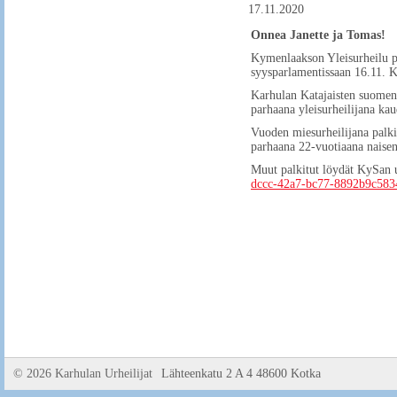
17.11.2020
Onnea Janette ja Tomas!
Kymenlaakson Yleisurheilu pal
syysparlamentissaan 16.11. K
Karhulan Katajaisten suome
parhaana yleisurheilijana ka
Vuoden miesurheilijana palki
parhaana 22-vuotiaana naisen
Muut palkitut löydät KySan u
dccc-42a7-bc77-8892b9c583
©
2026 Karhulan Urheilijat
Lähteenkatu 2 A 4 48600 Kotka