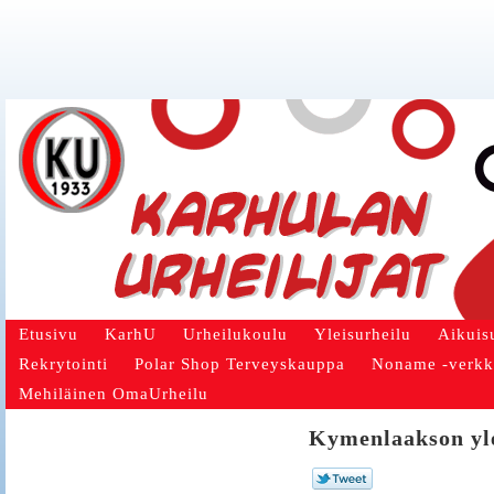
Etusivu
KarhU
Urheilukoulu
Yleisurheilu
Aikuis
Rekrytointi
Polar Shop Terveyskauppa
Noname -verk
Mehiläinen OmaUrheilu
Kymenlaakson yle