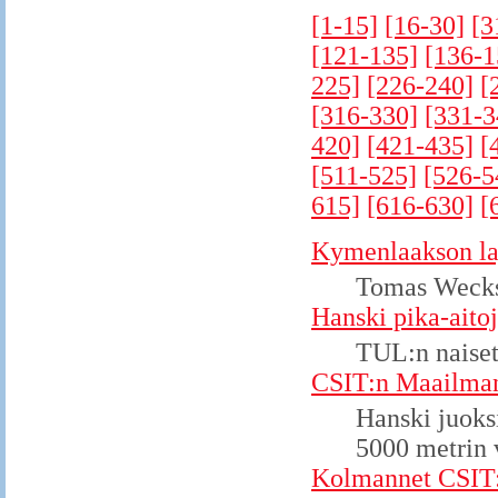
[1-15]
[16-30]
[3
[121-135]
[136-1
225]
[226-240]
[
[316-330]
[331-3
420]
[421-435]
[
[511-525]
[526-5
615]
[616-630]
[
Kymenlaakson la
Tomas Weckst
Hanski pika-aito
TUL:n naiset
CSIT:n Maailman
Hanski juoks
5000 metrin 
Kolmannet CSIT:n