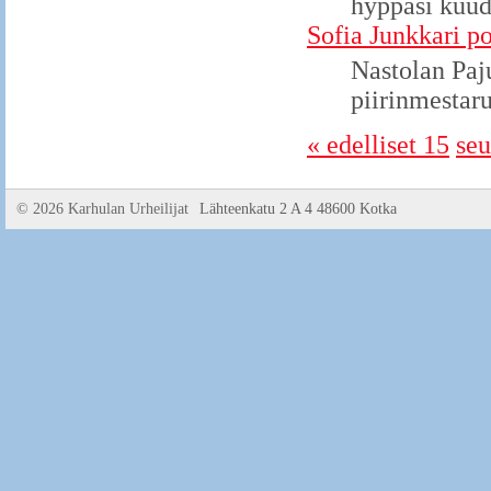
hyppäsi kuud
Sofia Junkkari p
Nastolan Paj
piirinmestaru
« edelliset 15
seu
©
2026 Karhulan Urheilijat
Lähteenkatu 2 A 4 48600 Kotka