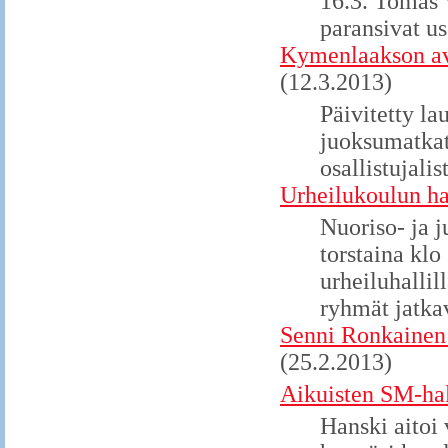
16.3. Tomas 
paransivat u
Kymenlaakson avo
(12.3.2013)
Päivitetty la
juoksumatkat
osallistujalist
Urheilukoulun har
Nuoriso- ja 
torstaina klo
urheiluhalli
ryhmät jatkav
Senni Ronkainen 
(25.2.2013)
Aikuisten SM-hal
Hanski aitoi