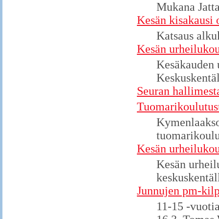
Mukana Jatta
Kesän kisakausi 
Katsaus alku
Kesän urheilukou
Kesäkauden u
Keskuskentäl
Seuran hallimesta
Tuomarikoulutus
Kymenlaakson
tuomarikoulu
Kesän urheilukou
Kesän urheil
keskuskentäl
Junnujen pm-kilp
11-15 -vuoti