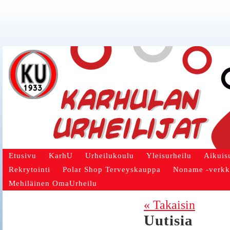
Etusivu
KarhU
Urheilukoulu
Yleisurheilu
Aikuis
Rekrytointi
Polar Shop Terveyskauppa
Noname -verk
Mehiläinen OmaUrheilu
« Takaisin
Uutisia