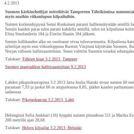
4.2.2013
Suomen kärkiurheilijat mittelöivät Tampereen Tähtikisoissa sunnunta
myös muihin viikonlopun kilpailuihin.
Naisten korkeushypyssä Senni Ronkainen paransi halliennätystään sentillä l
Sennin kauden paras tulos parani kahdella sentillä, tulos toi kilpailussa kol
Elina Smolanderin 184 ja Eleriin Haasin 184 jälkeen.
Sennin hallikauden alku on osoittanut oivaa tulosvarmuutta. Kilpailussa katsa
urheilijat myös ensi viikonloppuna Ruotsin Växjössä käytävään Suomen, Ruo
Norjan väliseen hallimaaotteluun. Senni valittiin Suomen toiseksi edustajaks
Tulokset:
Tähtien kisat 3.2.2013, Tampere
Suomen maajoukkue hallimaaotteluun 9.2.2013
Lahden pikajuoksucupissa 3.2.2013 Jatta-Juulia Hanski sivusi naisten 60 me
parastaan 7,93 ja juoksi 60 m aitajuoksussa 8,85, jääden kauden parhaastaan
sadasosaa.
Tulokset:
Pikajuoksucup 3.2.2013, Lahti
Helsingissä Sofia Junkkari (16) hyppäsi naisten pituudessa 511 ja Marika Ee
200 metrillä ajan 28,68.
Tulokset:
Helsyn kilpailut 3.2.2013, Helsinki