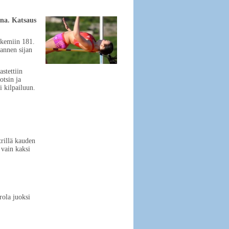
ina. Katsaus
ukemiin 181.
mannen sijan
stettiin
tsin ja
i kilpailuun.
trillä kauden
 vain kaksi
rola juoksi