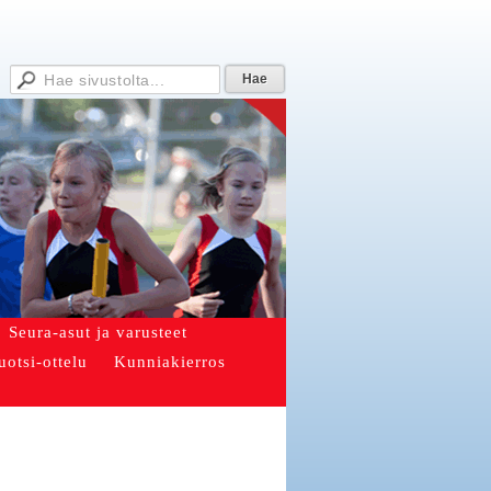
Seura-asut ja varusteet
uotsi-ottelu
Kunniakierros