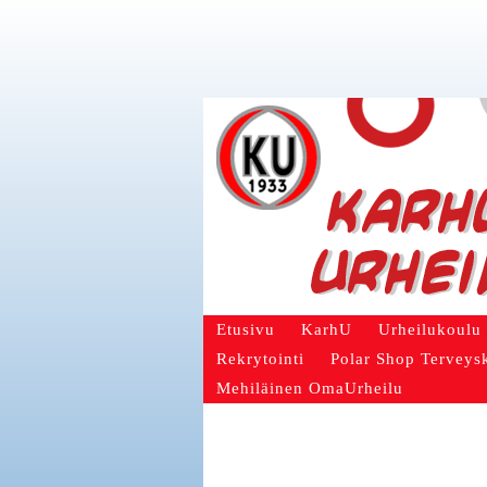
Etusivu
KarhU
Urheilukoulu
Rekrytointi
Polar Shop Terveys
Mehiläinen OmaUrheilu