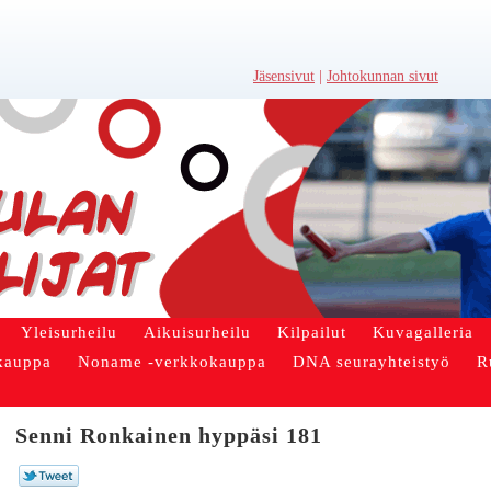
Jäsensivut
|
Johtokunnan sivut
Yleisurheilu
Aikuisurheilu
Kilpailut
Kuvagalleria
kauppa
Noname -verkkokauppa
DNA seurayhteistyö
R
Senni Ronkainen hyppäsi 181