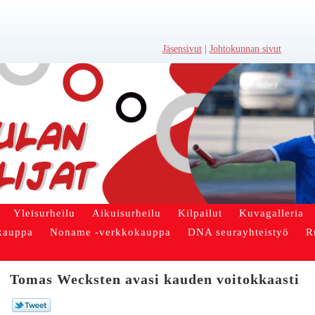
Jäsensivut
|
Johtokunnan sivut
Yleisurheilu
Aikuisurheilu
Kilpailut
Kuvagalleria
kauppa
Noname -verkkokauppa
DNA seurayhteistyö
R
Tomas Wecksten avasi kauden voitokkaasti