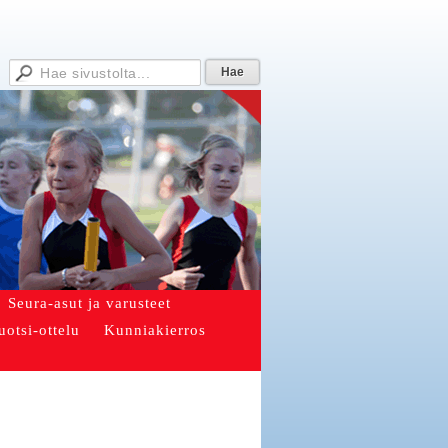
Seura-asut ja varusteet
uotsi-ottelu
Kunniakierros