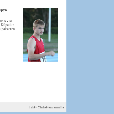
hypyn
os sivuaa
 Kilpailun
ipalsaaren
Tehty Yhdistysavaimella