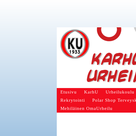
Etusivu
KarhU
Urheilukoulu
Rekrytointi
Polar Shop Terveys
Mehiläinen OmaUrheilu