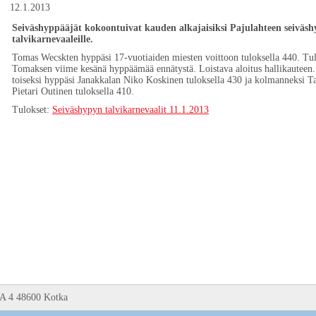
12.1.2013
Seiväshyppääjät kokoontuivat kauden alkajaisiksi Pajulahteen seiväs
talvikarnevaaleille.
Tomas Wecskten hyppäsi 17-vuotiaiden miesten voittoon tuloksella 440. Tul
Tomaksen viime kesänä hyppäämää ennätystä. Loistava aloitus hallikauteen.
toiseksi hyppäsi Janakkalan Niko Koskinen tuloksella 430 ja kolmanneksi Ta
Pietari Outinen tuloksella 410.
Tulokset:
Seiväshypyn talvikarnevaalit 11.1.2013
 A 4 48600 Kotka