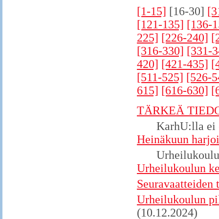
[1-15]
[16-30]
[3
[121-135]
[136-1
225]
[226-240]
[
[316-330]
[331-3
420]
[421-435]
[
[511-525]
[526-5
615]
[616-630]
[
TÄRKEÄ TIEDO
KarhU:lla ei
Heinäkuun harjoi
Urheilukoulu
Urheilukoulun ke
Seuravaatteiden t
Urheilukoulun pi
(10.12.2024)