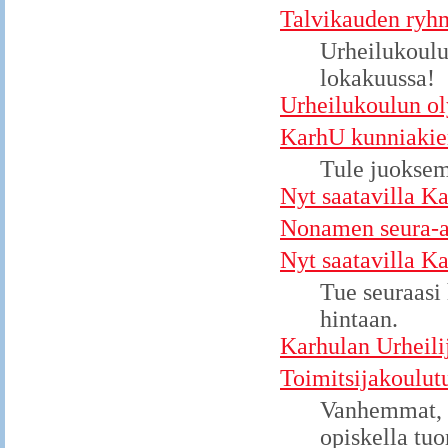
Talvikauden ryhm
Urheilukoulu
lokakuussa!
Urheilukoulun ol
KarhU kunniakie
Tule juoksem
Nyt saatavilla K
Nonamen seura-as
Nyt saatavilla K
Tue seuraasi
hintaan.
Karhulan Urheili
Toimitsijakoulut
Vanhemmat, u
opiskella tu