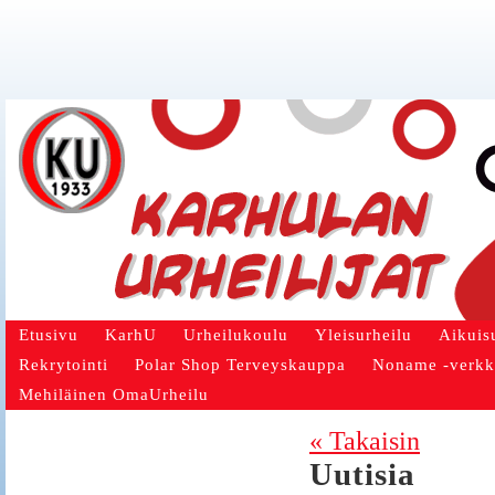
Etusivu
KarhU
Urheilukoulu
Yleisurheilu
Aikuis
Rekrytointi
Polar Shop Terveyskauppa
Noname -verk
Mehiläinen OmaUrheilu
« Takaisin
Uutisia