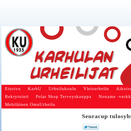
Etusivu
KarhU
Urheilukoulu
Yleisurheilu
Aikuis
Rekrytointi
Polar Shop Terveyskauppa
Noname -verk
Mehiläinen OmaUrheilu
Seuracup tulosyh