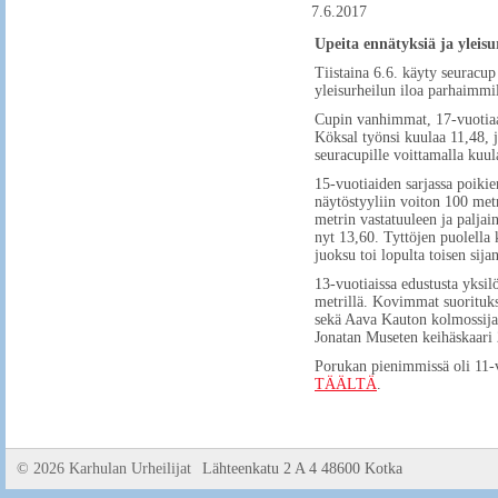
7.6.2017
Upeita ennätyksiä ja yleisu
Tiistaina 6.6. käyty seuracu
yleisurheilun iloa parhaimmil
Cupin vanhimmat, 17-vuotiaat 
Köksal työnsi kuulaa 11,48, j
seuracupille voittamalla kuul
15-vuotiaiden sarjassa poikie
näytöstyyliin voiton 100 metr
metrin vastatuuleen ja palja
nyt 13,60. Tyttöjen puolella
juoksu toi lopulta toisen sijan
13-vuotiaissa edustusta yksilö
metrillä. Kovimmat suoritukse
sekä Aava Kauton kolmossija 6
Jonatan Museten keihäskaari 2
Porukan pienimmissä oli 11-v
TÄÄLTÄ
.
©
2026 Karhulan Urheilijat
Lähteenkatu 2 A 4 48600 Kotka