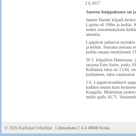
2.6.2017
Janeten huippukunto sai ja
Janette Hanski kilpaili kesk
Lajeina oli 100m ja keihäs. 
uuden seuraennätyksen keihää
sekuntia.
Lajipäivät jatkuivat myöskin 
ja keihäs. Seurasta ainoana e
keihäs omaan ennätykseen 13
30.5. kilpailtiin Haminassa, j
sarjassa Eetu Autio, jonka 10
Keihäässä tulos oli 13,84, om
keihääseen, tulos vaatimaton 
1.6. Lajipäivävankkurit saapu
kaikkea muuta kuin kesäisess
Kauppila. Molemmat juoksivat
neljäs ajalla 10,71. Vastatuul
©
2026 Karhulan Urheilijat
Lähteenkatu 2 A 4 48600 Kotka