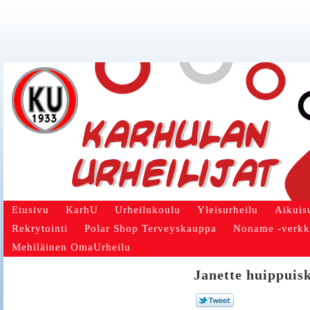
Etusivu
KarhU
Urheilukoulu
Yleisurheilu
Aikuis
Rekrytointi
Polar Shop Terveyskauppa
Noname -verk
Mehiläinen OmaUrheilu
Janette huippuisk