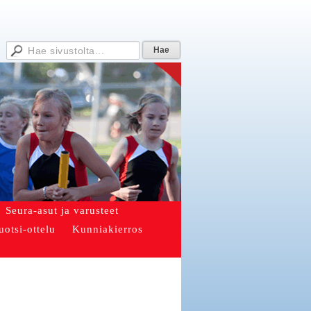
Seura-asut ja varusteet
uotsi-ottelu
Kunniakierros