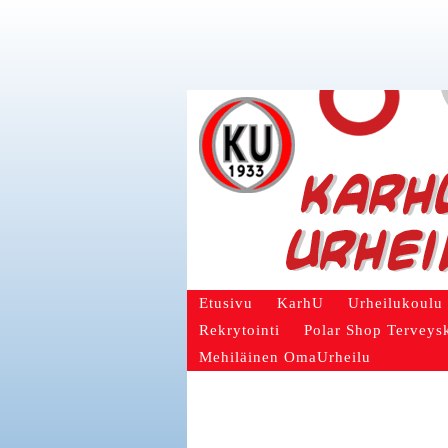
Etusivu
KarhU
Urheilukoulu
Rekrytointi
Polar Shop Terveys
Mehiläinen OmaUrheilu