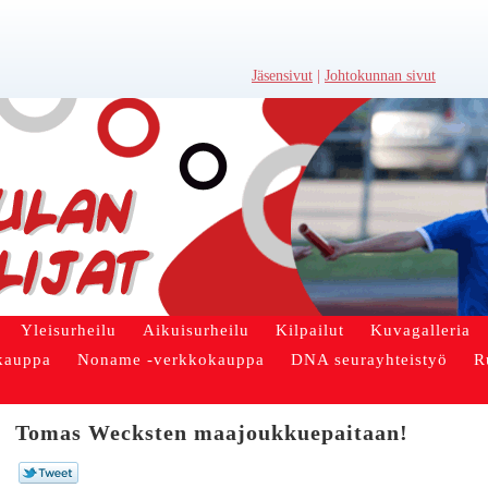
Jäsensivut
|
Johtokunnan sivut
Yleisurheilu
Aikuisurheilu
Kilpailut
Kuvagalleria
kauppa
Noname -verkkokauppa
DNA seurayhteistyö
R
Tomas Wecksten maajoukkuepaitaan!