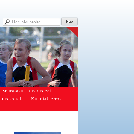
Seura-asut ja varusteet
uotsi-ottelu
Kunniakierros