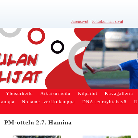
Jäsensivut
|
Johtokunnan sivut
Yleisurheilu
Aikuisurheilu
Kilpailut
Kuvagalleria
kauppa
Noname -verkkokauppa
DNA seurayhteistyö
R
PM-ottelu 2.7. Hamina