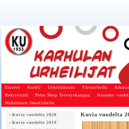
Etusivu
KarhU
Urheilukoulu
Yleisurheilu
Aikuis
Rekrytointi
Polar Shop Terveyskauppa
Noname -verk
Mehiläinen OmaUrheilu
Kuvia vuodelta 2
Kuvia vuodelta 2020
Kuvia vuodelta 2019