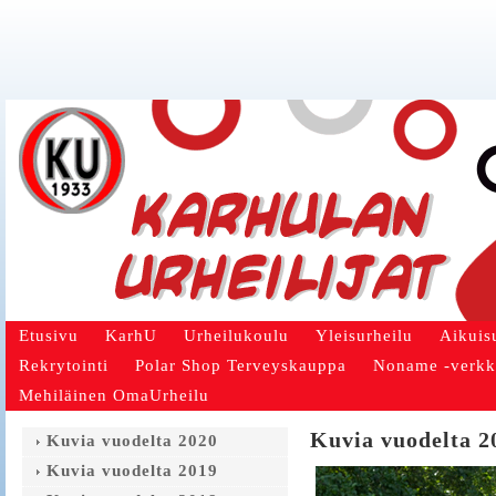
Etusivu
KarhU
Urheilukoulu
Yleisurheilu
Aikuis
Rekrytointi
Polar Shop Terveyskauppa
Noname -verk
Mehiläinen OmaUrheilu
Kuvia vuodelta 2
Kuvia vuodelta 2020
Kuvia vuodelta 2019