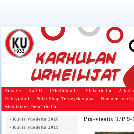
Etusivu
KarhU
Urheilukoulu
Yleisurheilu
Aikuis
Rekrytointi
Polar Shop Terveyskauppa
Noname -verk
Mehiläinen OmaUrheilu
Pm-viestit T/P 9-
Kuvia vuodelta 2020
Kuvia vuodelta 2019