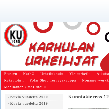
Etusivu
KarhU
Urheilukoulu
Yleisurheilu
Aikuis
Rekrytointi
Polar Shop Terveyskauppa
Noname -verk
Mehiläinen OmaUrheilu
Kunniakierros 12
Kuvia vuodelta 2020
Kuvia vuodelta 2019