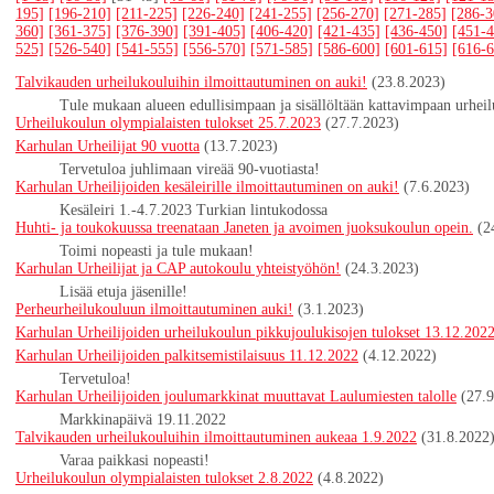
195]
[196-210]
[211-225]
[226-240]
[241-255]
[256-270]
[271-285]
[286-3
360]
[361-375]
[376-390]
[391-405]
[406-420]
[421-435]
[436-450]
[451-4
525]
[526-540]
[541-555]
[556-570]
[571-585]
[586-600]
[601-615]
[616-6
Talvikauden urheilukouluihin ilmoittautuminen on auki!
(23.8.2023)
Tule mukaan alueen edullisimpaan ja sisällöltään kattavimpaan urhei
Urheilukoulun olympialaisten tulokset 25.7.2023
(27.7.2023)
Karhulan Urheilijat 90 vuotta
(13.7.2023)
Tervetuloa juhlimaan vireää 90-vuotiasta!
Karhulan Urheilijoiden kesäleirille ilmoittautuminen on auki!
(7.6.2023)
Kesäleiri 1.-4.7.2023 Turkian lintukodossa
Huhti- ja toukokuussa treenataan Janeten ja avoimen juoksukoulun opein.
(2
Toimi nopeasti ja tule mukaan!
Karhulan Urheilijat ja CAP autokoulu yhteistyöhön!
(24.3.2023)
Lisää etuja jäsenille!
Perheurheilukouluun ilmoittautuminen auki!
(3.1.2023)
Karhulan Urheilijoiden urheilukoulun pikkujoulukisojen tulokset 13.12.202
Karhulan Urheilijoiden palkitsemistilaisuus 11.12.2022
(4.12.2022)
Tervetuloa!
Karhulan Urheilijoiden joulumarkkinat muuttavat Laulumiesten talolle
(27.
Markkinapäivä 19.11.2022
Talvikauden urheilukouluihin ilmoittautuminen aukeaa 1.9.2022
(31.8.2022
Varaa paikkasi nopeasti!
Urheilukoulun olympialaisten tulokset 2.8.2022
(4.8.2022)