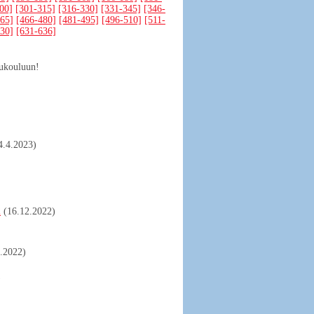
00]
[301-315]
[316-330]
[331-345]
[346-
65]
[466-480]
[481-495]
[496-510]
[511-
30]
[631-636]
lukouluun!
4.4.2023)
2
(16.12.2022)
9.2022)
)