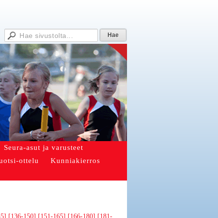
Seura-asut ja varusteet
uotsi-ottelu
Kunniakierros
35]
[136-150]
[151-165]
[166-180]
[181-