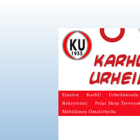
Etusivu
KarhU
Urheilukoulu
Rekrytointi
Polar Shop Terveys
Mehiläinen OmaUrheilu