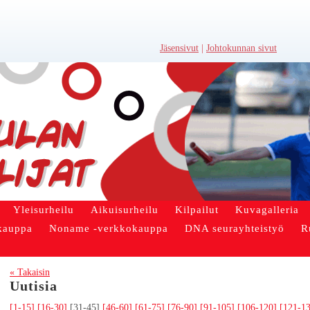
Jäsensivut
|
Johtokunnan sivut
Yleisurheilu
Aikuisurheilu
Kilpailut
Kuvagalleria
kauppa
Noname -verkkokauppa
DNA seurayhteistyö
R
« Takaisin
Uutisia
[1-15]
[16-30]
[31-45]
[46-60]
[61-75]
[76-90]
[91-105]
[106-120]
[121-1