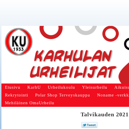
Etusivu
KarhU
Urheilukoulu
Yleisurheilu
Aikuis
Rekrytointi
Polar Shop Terveyskauppa
Noname -verk
Mehiläinen OmaUrheilu
Talvikauden 2021