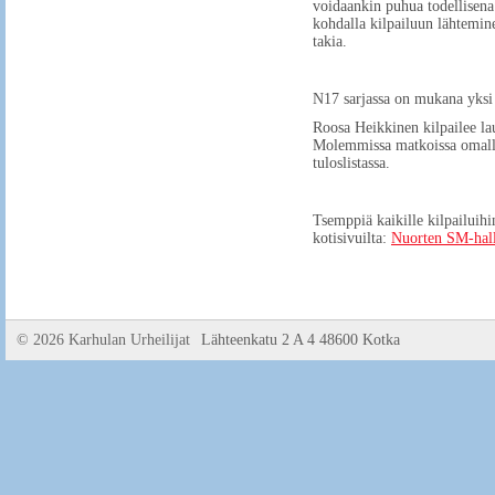
voidaankin puhua todellisena 
kohdalla kilpailuun lähtemine
takia.
N17 sarjassa on mukana yksi
Roosa Heikkinen kilpailee la
Molemmissa matkoissa omalla 
tuloslistassa.
Tsemppiä kaikille kilpailuihin
kotisivuilta:
Nuorten SM-hal
©
2026 Karhulan Urheilijat
Lähteenkatu 2 A 4 48600 Kotka