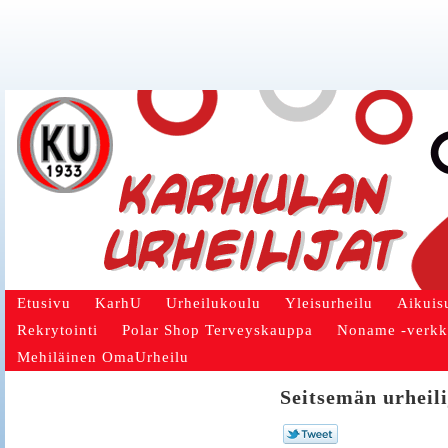
Etusivu
KarhU
Urheilukoulu
Yleisurheilu
Aikuis
Rekrytointi
Polar Shop Terveyskauppa
Noname -verk
Mehiläinen OmaUrheilu
Seitsemän urheil