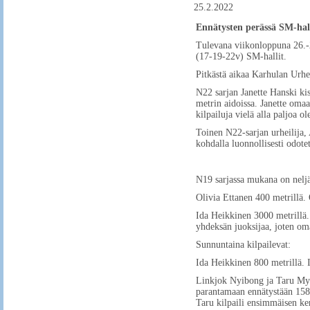
25.2.2022
Ennätysten perässä SM-hall
Tulevana viikonloppuna 26.-2
(17-19-22v) SM-hallit.
Pitkästä aikaa Karhulan Urhei
N22 sarjan Janette Hanski kis
metrin aidoissa. Janette omaa
kilpailuja vielä alla paljoa o
Toinen N22-sarjan urheilija,
kohdalla luonnollisesti odot
N19 sarjassa mukana on neljä
Olivia Ettanen 400 metrillä.
Ida Heikkinen 3000 metrillä.
yhdeksän juoksijaa, joten om
Sunnuntaina kilpailevat:
Ida Heikkinen 800 metrillä. I
Linkjok Nyibong ja Taru Myö
parantamaan ennätystään 158, 
Taru kilpaili ensimmäisen ke