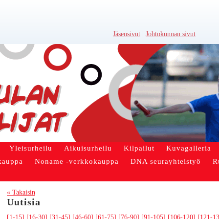
Jäsensivut
|
Johtokunnan sivut
Yleisurheilu
Aikuisurheilu
Kilpailut
Kuvagalleria
kauppa
Noname -verkkokauppa
DNA seurayhteistyö
R
« Takaisin
Uutisia
[1-15]
[16-30]
[31-45]
[46-60]
[61-75]
[76-90]
[91-105]
[106-120]
[121-1