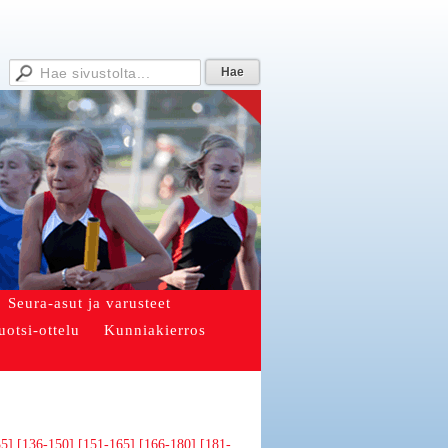
Seura-asut ja varusteet
uotsi-ottelu
Kunniakierros
35]
[136-150]
[151-165]
[166-180]
[181-