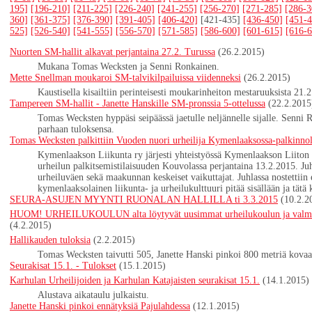
195]
[196-210]
[211-225]
[226-240]
[241-255]
[256-270]
[271-285]
[286-3
360]
[361-375]
[376-390]
[391-405]
[406-420]
[421-435]
[436-450]
[451-4
525]
[526-540]
[541-555]
[556-570]
[571-585]
[586-600]
[601-615]
[616-6
Nuorten SM-hallit alkavat perjantaina 27.2. Turussa
(26.2.2015)
Mukana Tomas Wecksten ja Senni Ronkainen.
Mette Snellman moukaroi SM-talvikilpailuissa viidenneksi
(26.2.2015)
Kaustisella kisailtiin perinteisesti moukarinheiton mestaruuksista 21.2
Tampereen SM-hallit - Janette Hanskille SM-pronssia 5-ottelussa
(22.2.2015
Tomas Wecksten hyppäsi seipäässä jaetulle neljännelle sijalle. Senn
parhaan tuloksensa.
Tomas Wecksten palkittiin Vuoden nuori urheilija Kymenlaaksossa-palkinnol
Kymenlaakson Liikunta ry järjesti yhteistyössä Kymenlaakson Liiton 
urheilun palkitsemistilaisuuden Kouvolassa perjantaina 13.2.2015. Ju
urheiluväen sekä maakunnan keskeiset vaikuttajat. Juhlassa nostettiin e
kymenlaaksolainen liikunta- ja urheilukulttuuri pitää sisällään ja tätä
SEURA-ASUJEN MYYNTI RUONALAN HALLILLA ti 3.3.2015
(10.2.2
HUOM! URHEILUKOULUN alta löytyvät uusimmat urheilukoulun ja valmennu
(4.2.2015)
Hallikauden tuloksia
(2.2.2015)
Tomas Wecksten taivutti 505, Janette Hanski pinkoi 800 metriä kovaa
Seurakisat 15.1. - Tulokset
(15.1.2015)
Karhulan Urheilijoiden ja Karhulan Katajaisten seurakisat 15.1.
(14.1.2015)
Alustava aikataulu julkaistu.
Janette Hanski pinkoi ennätyksiä Pajulahdessa
(12.1.2015)