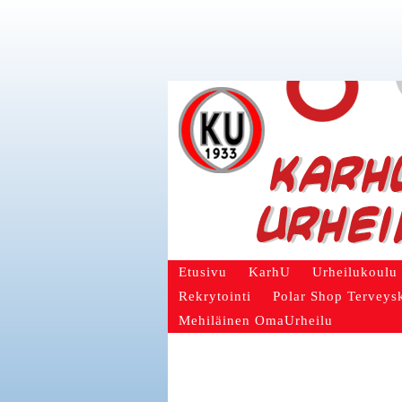
Etusivu
KarhU
Urheilukoulu
Rekrytointi
Polar Shop Terveys
Mehiläinen OmaUrheilu