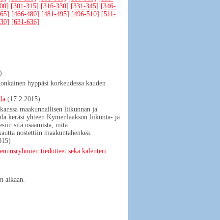
00]
[301-315]
[316-330]
[331-345]
[346-
65]
[466-480]
[481-495]
[496-510]
[511-
30]
[631-636]
.
)
i Ronkainen hyppäsi korkeudessa kauden
la
(17.2.2015)
kanssa maakunnallisen liikunnan ja
hla keräsi yhteen Kymenlaakson liikunta- ja
siin sitä osaamista, mitä
 kautta nostettiin maakuntahenkeä.
015)
sryhmien tiedotteet sekä kalenteri.
n aikaan.