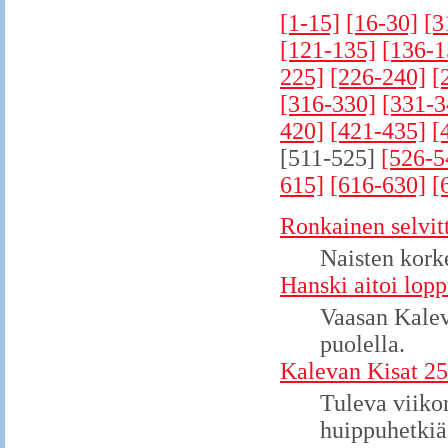
[1-15]
[16-30]
[3
[121-135]
[136-1
225]
[226-240]
[
[316-330]
[331-3
420]
[421-435]
[
[511-525]
[526-5
615]
[616-630]
[
Ronkainen selvitt
Naisten korke
Hanski aitoi lop
Vaasan Kalev
puolella.
Kalevan Kisat 25
Tuleva viiko
huippuhetkiä