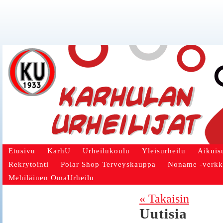
Etusivu
KarhU
Urheilukoulu
Yleisurheilu
Aikuis
Rekrytointi
Polar Shop Terveyskauppa
Noname -verk
Mehiläinen OmaUrheilu
« Takaisin
Uutisia