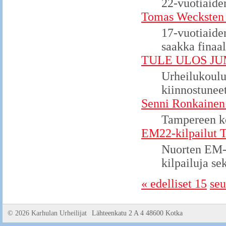
22-vuotiaide
Tomas Wecksten 
17-vuotiaide
saakka finaal
TULE ULOS JU
Urheilukoulu
kiinnostuneet
Senni Ronkainen
Tampereen ko
EM22-kilpailut 
Nuorten EM-k
kilpailuja s
« edelliset 15
seu
©
2026 Karhulan Urheilijat
Lähteenkatu 2 A 4 48600 Kotka