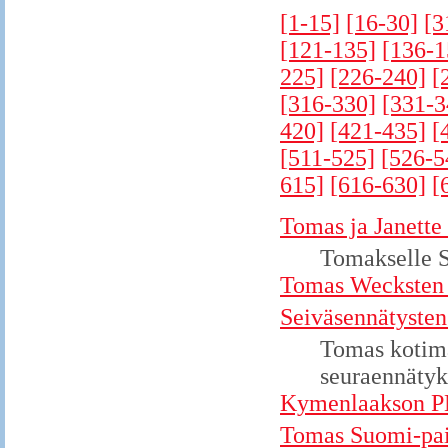
[1-15]
[16-30]
[3
[121-135]
[136-1
225]
[226-240]
[
[316-330]
[331-3
420]
[421-435]
[
[511-525]
[526-5
615]
[616-630]
[
Tomas ja Janette
Tomakselle 
Tomas Wecksten h
Seiväsennätysten
Tomas kotima
seuraennätyk
Kymenlaakson PM-
Tomas Suomi-pai