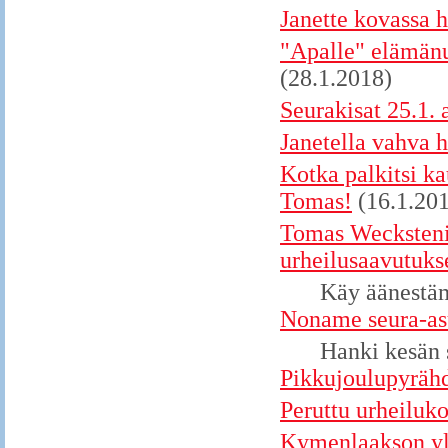
Janette kovassa h
"Apalle" elämänu
(28.1.2018)
Seurakisat 25.1. 
Janetella vahva 
Kotka palkitsi ka
Tomas!
(16.1.20
Tomas Wecksteni
urheilusaavutuk
Käy äänestä
Noname seura-asu
Hanki kesän 
Pikkujoulupyrähd
Peruttu urheiluk
Kymenlaakson yle