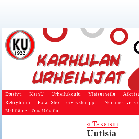
Etusivu
KarhU
Urheilukoulu
Yleisurheilu
Aikuis
Rekrytointi
Polar Shop Terveyskauppa
Noname -verk
Mehiläinen OmaUrheilu
« Takaisin
Uutisia