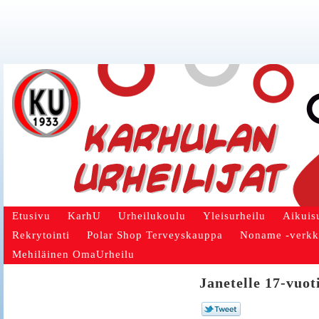
Etusivu
KarhU
Urheilukoulu
Yleisurheilu
Aikuis
Rekrytointi
Polar Shop Terveyskauppa
Noname -verk
Mehiläinen OmaUrheilu
Janetelle 17-vuo