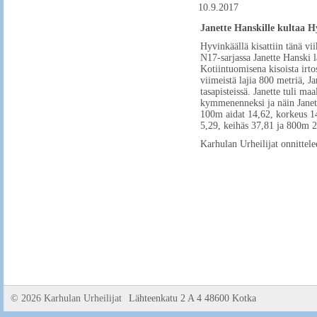
10.9.2017
Janette Hanskille kultaa H
Hyvinkäällä kisattiin tänä v
N17-sarjassa Janette Hanski l
Kotiintuomisena kisoista irto
viimeistä lajia 800 metriä, 
tasapisteissä. Janette tuli ma
kymmenenneksi ja näin Janett
100m aidat 14,62, korkeus 14
5,29, keihäs 37,81 ja 800m 2
Karhulan Urheilijat onnittelee
©
2026 Karhulan Urheilijat
Lähteenkatu 2 A 4 48600 Kotka