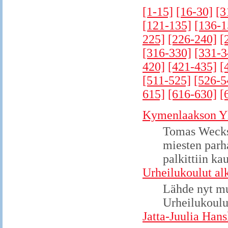
[1-15]
[16-30]
[3
[121-135]
[136-1
225]
[226-240]
[
[316-330]
[331-3
420]
[421-435]
[
[511-525]
[526-5
615]
[616-630]
[
Kymenlaakson Yle
Tomas Weckst
miesten parh
palkittiin ka
Urheilukoulut alk
Lähde nyt mu
Urheilukouluj
Jatta-Juulia Hans