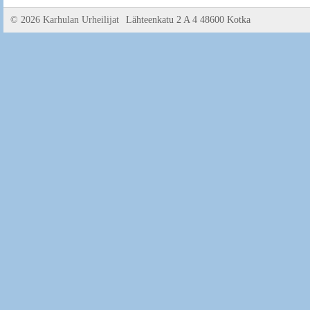
©
2026 Karhulan Urheilijat
Lähteenkatu 2 A 4 48600 Kotka