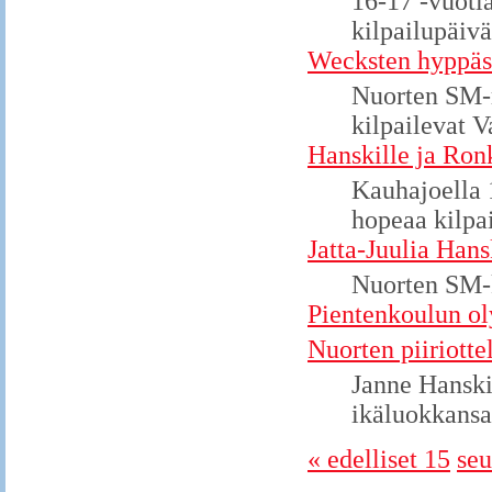
16-17 -vuoti
kilpailupäivä
Wecksten hyppäs
Nuorten SM-m
kilpailevat V
Hanskille ja Ron
Kauhajoella 
hopeaa kilpai
Jatta-Juulia Han
Nuorten SM-k
Pientenkoulun ol
Nuorten piiriotte
Janne Hanski
ikäluokkansa
« edelliset 15
seu