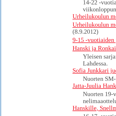
14-22 -vuoti
viikonloppun
Urheilukoulun me
Urheilukoulun mes
(8.9.2012)
9-15 -vuotiaiden 
Hanski ja Ronkain
Yleisen sarja
Lahdessa.
Sofia Junkkari j
Nuorten SM-k
Jatta-Juulia Hank
Nuorten 19-v
nelimaaottel
Hanskille, Snellm