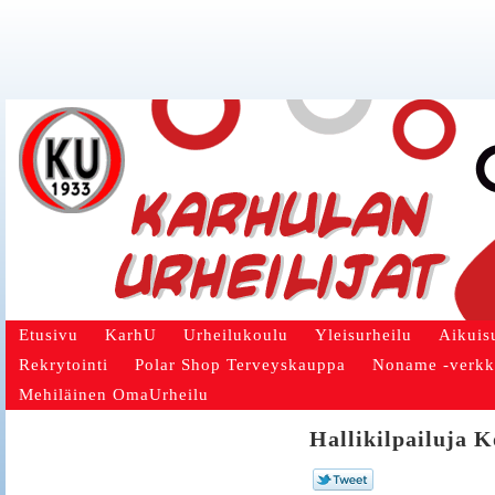
Etusivu
KarhU
Urheilukoulu
Yleisurheilu
Aikuis
Rekrytointi
Polar Shop Terveyskauppa
Noname -verk
Mehiläinen OmaUrheilu
Hallikilpailuja K