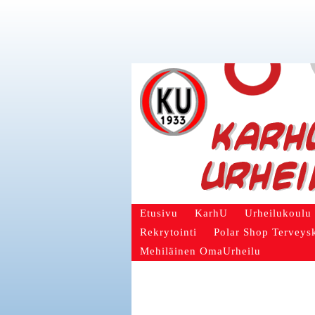
Etusivu
KarhU
Urheilukoulu
Rekrytointi
Polar Shop Terveys
Mehiläinen OmaUrheilu