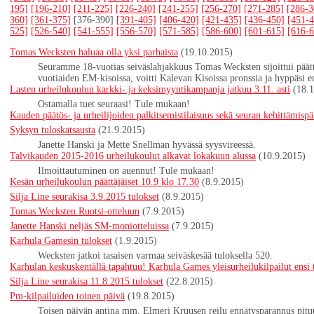
195]
[196-210]
[211-225]
[226-240]
[241-255]
[256-270]
[271-285]
[286-3
360]
[361-375]
[376-390]
[391-405]
[406-420]
[421-435]
[436-450]
[451-4
525]
[526-540]
[541-555]
[556-570]
[571-585]
[586-600]
[601-615]
[616-6
Tomas Wecksten haluaa olla yksi parhaista
(19.10.2015)
Seuramme 18-vuotias seiväslahjakkuus Tomas Wecksten sijoittui päätty
vuotiaiden EM-kisoissa, voitti Kalevan Kisoissa pronssia ja hyppäsi 
Lasten urheilukoulun karkki- ja keksimyyntikampanja jatkuu 3.11. asti
(18.
Ostamalla tuet seuraasi! Tule mukaan!
Kauden päätös- ja urheilijoiden palkitsemistilaisuus sekä seuran kehittämisp
Syksyn tuloskatsausta
(21.9.2015)
Janette Hanski ja Mette Snellman hyvässä syysvireessä.
Talvikauden 2015-2016 urheilukoulut alkavat lokakuun alussa
(10.9.2015)
Ilmoittautuminen on auennut! Tule mukaan!
Kesän urheilukoulun päättäjäiset 10.9 klo 17.30
(8.9.2015)
Silja Line seurakisa 3.9.2015 tulokset
(8.9.2015)
Tomas Wecksten Ruotsi-otteluun
(7.9.2015)
Janette Hanski neljäs SM-moniotteluissa
(7.9.2015)
Karhula Gamesin tulokset
(1.9.2015)
Wecksten jatkoi tasaisen varmaa seiväskesää tuloksella 520.
Karhulan keskuskentällä tapahtuu! Karhula Games yleisurheilukilpailut ensi t
Silja Line seurakisa 11.8.2015 tulokset
(22.8.2015)
Pm-kilpailuiden toinen päivä
(19.8.2015)
Toisen päivän antina mm. Elmeri Kruusen reilu ennätysparannus pituu