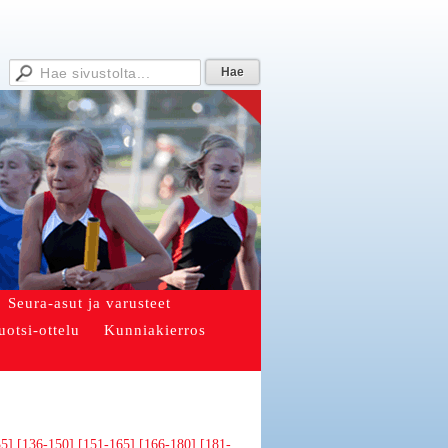
Seura-asut ja varusteet
uotsi-ottelu
Kunniakierros
35]
[136-150]
[151-165]
[166-180]
[181-