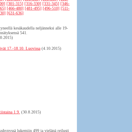
00]
[301-315]
[316-330]
[331-345]
[346-
65]
[466-480]
[481-495]
[496-510]
[511-
30]
[631-636]
neellä kesäkaudella neljänneksi alle 19-
ennätyksensä 541.
10.2015)
äivät 17.-18.10. Luovissa
(4.10.2015)
iistaina 1.9.
(30.8.2015)
shypyssä lukemiin 499 ja vieläpä reilusti