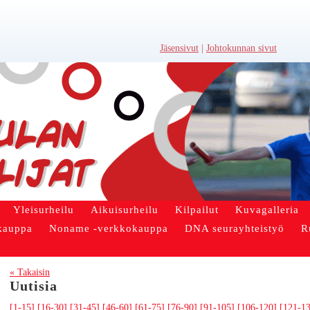
Jäsensivut
|
Johtokunnan sivut
Yleisurheilu
Aikuisurheilu
Kilpailut
Kuvagalleria
kauppa
Noname -verkkokauppa
DNA seurayhteistyö
R
« Takaisin
Uutisia
[1-15]
[16-30]
[31-45]
[46-60]
[61-75]
[76-90]
[91-105]
[106-120]
[121-1