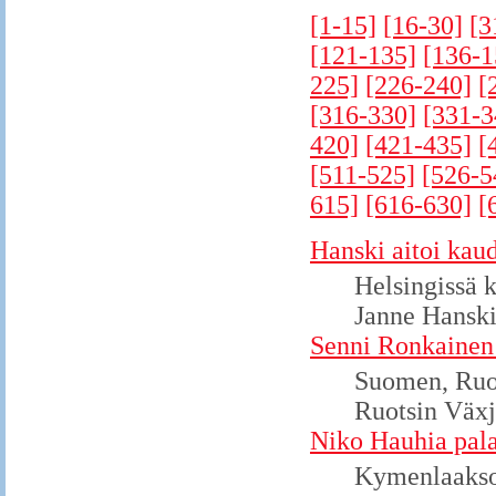
[1-15]
[16-30]
[3
[121-135]
[136-1
225]
[226-240]
[
[316-330]
[331-3
420]
[421-435]
[
[511-525]
[526-5
615]
[616-630]
[
Hanski aitoi kau
Helsingissä k
Janne Hanski
Senni Ronkainen
Suomen, Ruot
Ruotsin Växj
Niko Hauhia pala
Kymenlaakson