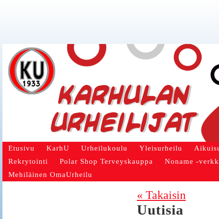
Etusivu
KarhU
Urheilukoulu
Yleisurheilu
Aikuis
Rekrytointi
Polar Shop Terveyskauppa
Noname -verk
Mehiläinen OmaUrheilu
« Takaisin
Uutisia