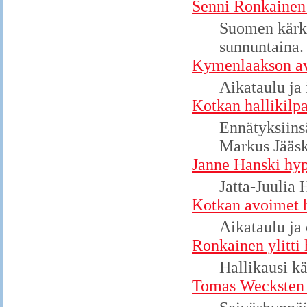
Senni Ronkainen
Suomen kärki
sunnuntaina.
Kymenlaakson av
Aikataulu ja 
Kotkan hallikilpa
Ennätyksiins
Markus Jääsk
Janne Hanski hyp
Jatta-Juulia 
Kotkan avoimet h
Aikataulu ja 
Ronkainen ylitti
Hallikausi k
Tomas Wecksten 