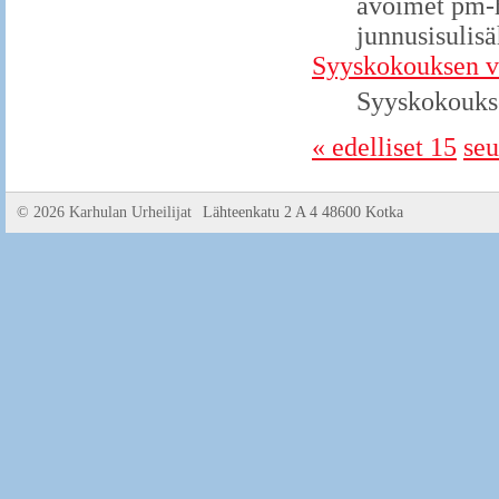
avoimet pm-h
junnusisulisä
Syyskokouksen v
Syyskokoukse
« edelliset 15
seu
©
2026 Karhulan Urheilijat
Lähteenkatu 2 A 4 48600 Kotka