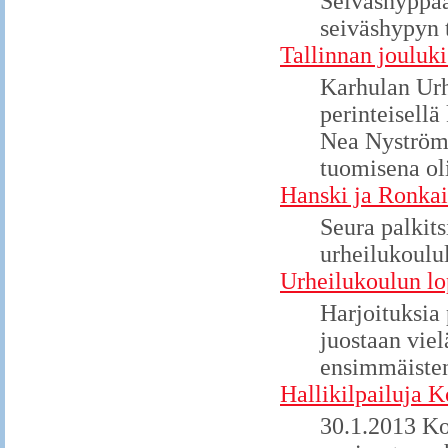
Seiväshyppää
seiväshypyn t
Tallinnan jouluki
Karhulan Urhe
perinteisellä
Nea Nyström,
tuomisena oli
Hanski ja Ronkai
Seura palkits
urheilukoulul
Urheilukoulun lo
Harjoituksia 
juostaan viel
ensimmäisten
Hallikilpailuja K
30.1.2013 Ko