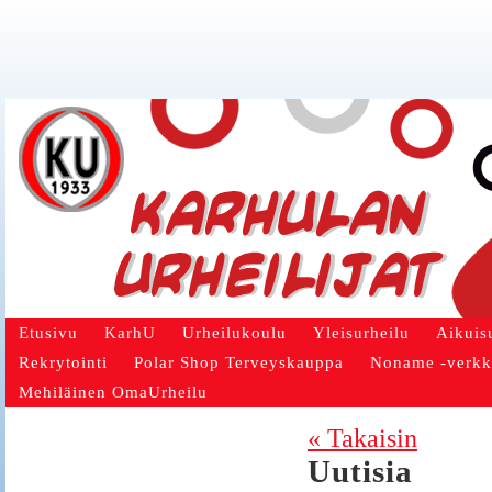
Etusivu
KarhU
Urheilukoulu
Yleisurheilu
Aikuis
Rekrytointi
Polar Shop Terveyskauppa
Noname -verk
Mehiläinen OmaUrheilu
« Takaisin
Uutisia