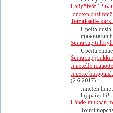
Lajipäivät 12.6. 
Janeten ensimmäi
Tomakselle kärki
Upeita uusia
maaottelun 
Seuracup tulosyh
Upeita ennäty
Seuracup joukkue
Janetelle maaott
Janette huippuisk
(2.6.2017)
Janeten huip
lajipäivillä!
Lähde mukaan me
Toimi nopeas