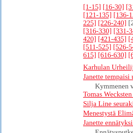
[1-15]
[16-30]
[3
[121-135]
[136-1
225]
[226-240]
[
[316-330]
[331-3
420]
[421-435]
[
[511-525]
[526-5
615]
[616-630]
[
Karhulan Urheili
Janette tempaisi
Kymmenen vuo
Tomas Wecksten 
Silja Line seuraki
Menestystä Elimä
Janette ennätyksi
Ennätysputke