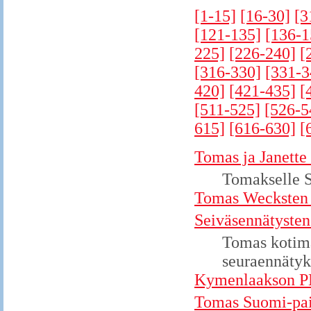
[1-15]
[16-30]
[3
[121-135]
[136-1
225]
[226-240]
[
[316-330]
[331-3
420]
[421-435]
[
[511-525]
[526-5
615]
[616-630]
[
Tomas ja Janette
Tomakselle 
Tomas Wecksten h
Seiväsennätysten
Tomas kotima
seuraennätyk
Kymenlaakson PM-
Tomas Suomi-pai