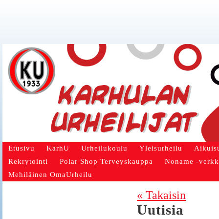
Etusivu
KarhU
Urheilukoulu
Yleisurheilu
Aikuis
Rekrytointi
Polar Shop Terveyskauppa
Noname -verk
Mehiläinen OmaUrheilu
« Takaisin
Uutisia