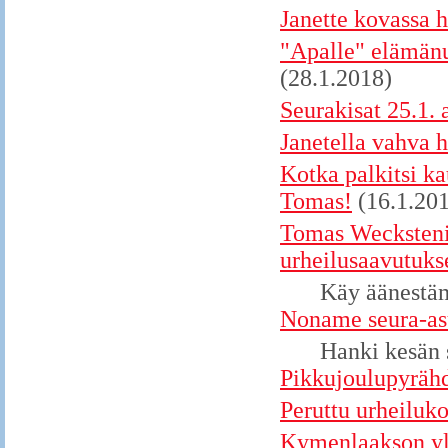
Janette kovassa h
"Apalle" elämänu
(28.1.2018)
Seurakisat 25.1. 
Janetella vahva 
Kotka palkitsi ka
Tomas!
(16.1.20
Tomas Wecksteni
urheilusaavutuk
Käy äänestä
Noname seura-asu
Hanki kesän 
Pikkujoulupyrähd
Peruttu urheiluk
Kymenlaakson yle