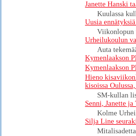
Janette Hanski ta
Kuulassa kul
Uusia ennätyksiä
Viikonlopun 
Urheilukoulun v
Auta tekemää
Kymenlaakson PM-
Kymenlaakson PM
Hieno kisaviikon
kisoissa Oulussa,
SM-kullan lis
Senni, Janette j
Kolme Urheil
Silja Line seurak
Mitalisadett