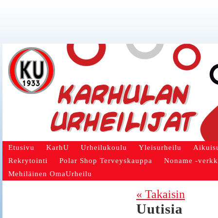
Etusivu
KarhU
Urheilukoulu
Yleisurheilu
Aikuis
Rekrytointi
Polar Shop Terveyskauppa
Noname -verk
Mehiläinen OmaUrheilu
« Takaisin
Uutisia