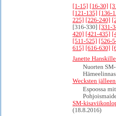
[1-15]
[16-30]
[3
[121-135]
[136-1
225]
[226-240]
[
[316-330]
[331-3
420]
[421-435]
[
[511-525]
[526-5
615]
[616-630]
[
Janette Hanskil
Nuorten SM-k
Hämeelinnas
Wecksten jällee
Espoossa mite
Pohjoismaide
SM-kisaviikonlop
(18.8.2016)