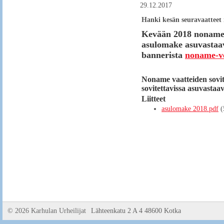
29.12.2017
Hanki kesän seuravaatteet 
Kevään 2018 noname s
asulomake asuvastaava
bannerista
noname-v
Noname vaatteiden sovitu
sovitettavissa asuvastaa
Liitteet
asulomake 2018.pdf
(
©
2026 Karhulan Urheilijat
Lähteenkatu 2 A 4 48600 Kotka