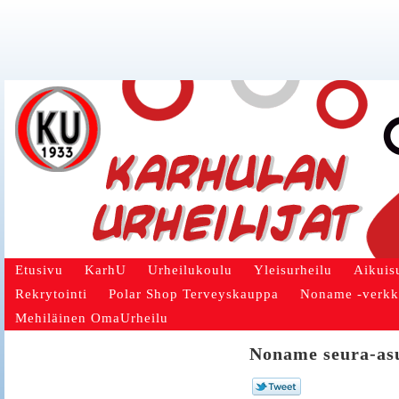
Etusivu
KarhU
Urheilukoulu
Yleisurheilu
Aikuis
Rekrytointi
Polar Shop Terveyskauppa
Noname -verk
Mehiläinen OmaUrheilu
Noname seura-asu