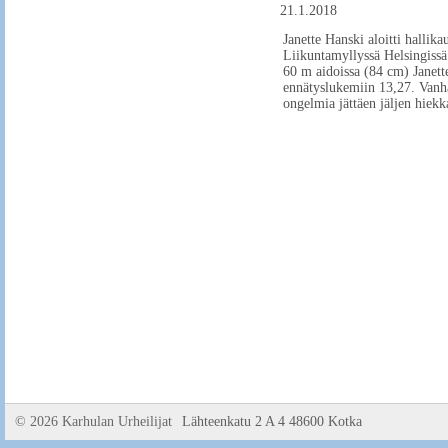
21.1.2018
Janette Hanski aloitti hallik
Liikuntamyllyssä Helsingissä.
60 m aidoissa (84 cm) Janette
ennätyslukemiin 13,27. Vanha 
ongelmia jättäen jäljen hiekk
©
2026 Karhulan Urheilijat
Lähteenkatu 2 A 4 48600 Kotka