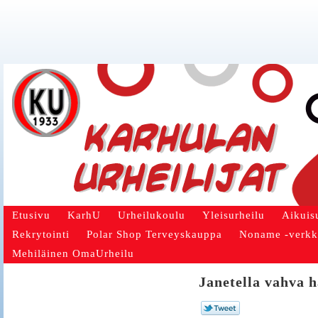
Etusivu
KarhU
Urheilukoulu
Yleisurheilu
Aikuis
Rekrytointi
Polar Shop Terveyskauppa
Noname -verk
Mehiläinen OmaUrheilu
Janetella vahva h