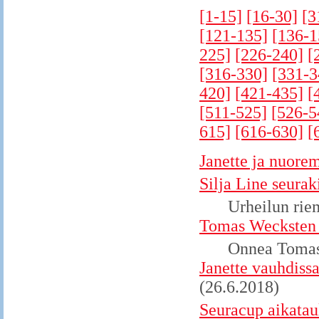
[1-15]
[16-30]
[3
[121-135]
[136-1
225]
[226-240]
[
[316-330]
[331-3
420]
[421-435]
[
[511-525]
[526-5
615]
[616-630]
[
Janette ja nuore
Silja Line seurak
Urheilun riem
Tomas Wecksten 
Onnea Toma
Janette vauhdis
(26.6.2018)
Seuracup aikataul