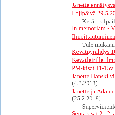
Janette ennätysva
Lajipäivä 29.5.20
Kesän kilpai
In memoriam - V
Ilmoittautuminen
Tule mukaan
Kevätpyrähdys 10
Kevätleirille il
PM-kisat 11-15v 1
Janette Hanski v
(4.3.2018)
Janette ja Ada n
(25.2.2018)
Superviikonl
Seurakisat 21.2. 