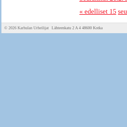
« edelliset 15
seu
©
2026 Karhulan Urheilijat
Lähteenkatu 2 A 4 48600 Kotka