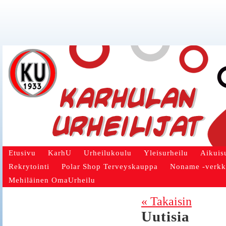
Etusivu
KarhU
Urheilukoulu
Yleisurheilu
Aikuis
Rekrytointi
Polar Shop Terveyskauppa
Noname -verk
Mehiläinen OmaUrheilu
« Takaisin
Uutisia