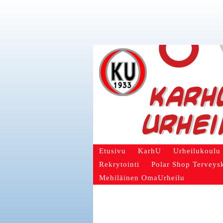
Etusivu
KarhU
Urheilukoulu
Rekrytointi
Polar Shop Terveys
Mehiläinen OmaUrheilu