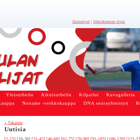
Jäsensivut
|
Johtokunnan sivut
Yleisurheilu
Aikuisurheilu
Kilpailut
Kuvagalleria
kauppa
Noname -verkkokauppa
DNA seurayhteistyö
R
« Takaisin
Uutisia
[1-15]
[16-30]
[31-45]
[46-60]
[61-75]
[76-90]
[91-105]
[106-120]
[121-1