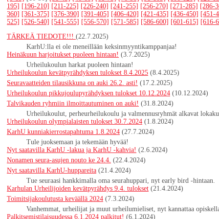
195]
[196-210]
[211-225]
[226-240]
[241-255]
[256-270]
[271-285]
[286-3
360]
[361-375]
[376-390]
[391-405]
[406-420]
[421-435]
[436-450]
[451-4
525]
[526-540]
[541-555]
[556-570]
[571-585]
[586-600]
[601-615]
[616-6
TÄRKEÄ TIEDOTE!!!
(22.7.2025)
KarhU:lla ei ole meneillään keksinmyyntikamppanjaa!
Heinäkuun harjoitukset puoleen hintaan!
(3.7.2025)
Urheilukoulun harkat puoleen hintaan!
Urheilukoulun kevätpyrähdyksen tulokset 8.4.2025
(8.4.2025)
Seuravaatteiden tilausikkuna on auki 26.2. asti!
(17.2.2025)
Urheilukoulun pikkujoulupyrähdyksen tulokset 10.12.2024
(10.12.2024)
Talvikauden ryhmiin ilmoittautuminen on auki!
(31.8.2024)
Urheilukoulut, perheurheilukoulu ja valmennusryhmät alkavat lokaku
Urheilukoulun olympialaisten tulokset 30.7.2024
(1.8.2024)
KarhU kunniakierrostapahtuma 1.8.2024
(27.7.2024)
Tule juoksemaan ja tekemään hyvää!
Nyt saatavilla KarhU -lakua ja KarhU -kahvia!
(2.6.2024)
Nonamen seura-asujen nouto ke 24.4.
(22.4.2024)
Nyt saatavilla KarhU-huppareita
(21.4.2024)
Tue seuraasi hankkimalla oma seurahuppari, nyt early bird -hintaan.
Karhulan Urheilijoiden kevätpyrähdys 9.4. tulokset
(21.4.2024)
Toimitsijakoulutusta keväällä 2024
(7.3.2024)
Vanhemmat, urheilijat ja muut urheilumieliset, nyt kannattaa opiskell
Palkitsemistilaisuudessa 6.1.2024 palkitut!
(6.1.2024)