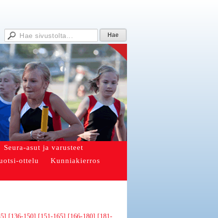
Seura-asut ja varusteet
uotsi-ottelu
Kunniakierros
35]
[136-150]
[151-165]
[166-180]
[181-