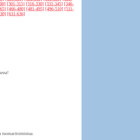
00]
[301-315]
[316-330]
[331-345]
[346-
65]
[466-480]
[481-495]
[496-510]
[511-
30]
[631-636]
ussa!
a tuomaritoimintaa.