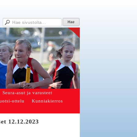
Seura-asut ja varusteet
uotsi-ottelu
Kunniakierros
et 12.12.2023