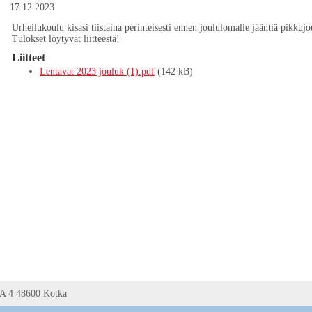
17.12.2023
Urheilukoulu kisasi tiistaina perinteisesti ennen joululomalle jääntiä pikkuj
Tulokset löytyvät liitteestä!
Liitteet
Lentavat 2023 jouluk (1).pdf
(142 kB)
 A 4 48600 Kotka