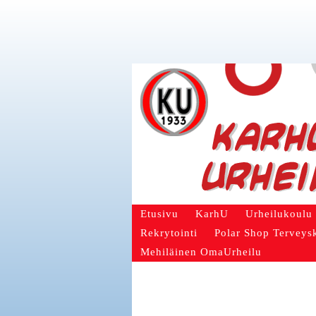
Etusivu
KarhU
Urheilukoulu
Rekrytointi
Polar Shop Terveys
Mehiläinen OmaUrheilu