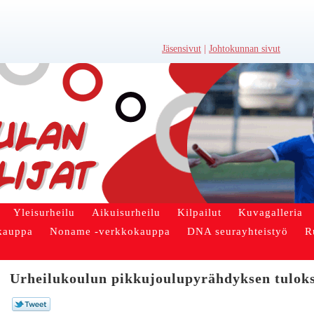
Jäsensivut
|
Johtokunnan sivut
Yleisurheilu
Aikuisurheilu
Kilpailut
Kuvagalleria
kauppa
Noname -verkkokauppa
DNA seurayhteistyö
R
Urheilukoulun pikkujoulupyrähdyksen tuloks