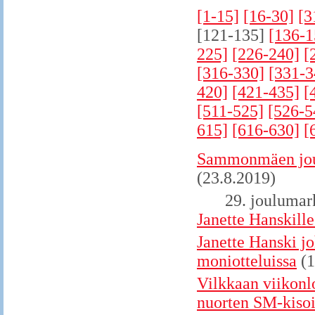
[1-15]
[16-30]
[3
[121-135]
[136-1
225]
[226-240]
[
[316-330]
[331-3
420]
[421-435]
[
[511-525]
[526-5
615]
[616-630]
[
Sammonmäen joul
(23.8.2019)
29. joulumar
Janette Hanskill
Janette Hanski j
moniotteluissa
(
Vilkkaan viikonl
nuorten SM-kisoi