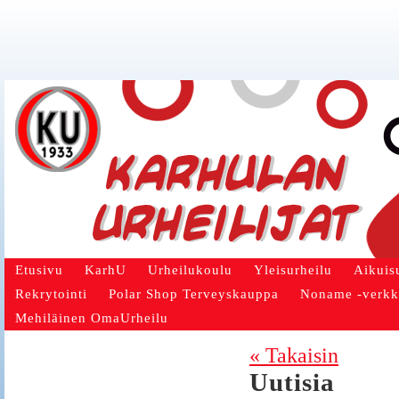
Etusivu
KarhU
Urheilukoulu
Yleisurheilu
Aikuis
Rekrytointi
Polar Shop Terveyskauppa
Noname -verk
Mehiläinen OmaUrheilu
« Takaisin
Uutisia