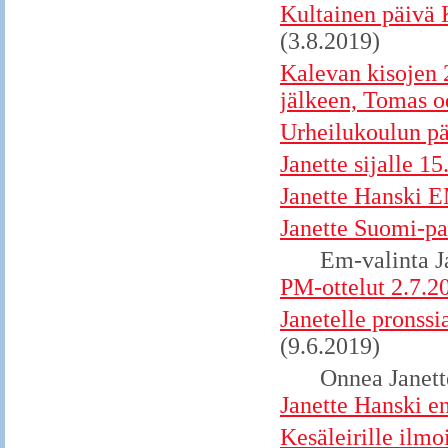
Kultainen päivä K
(3.8.2019)
Kalevan kisojen 
jälkeen, Tomas od
Urheilukoulun pää
Janette sijalle 1
Janette Hanski E
Janette Suomi-pa
Em-valinta J
PM-ottelut 2.7.2
Janetelle pronss
(9.6.2019)
Onnea Janett
Janette Hanski e
Kesäleirille ilmo