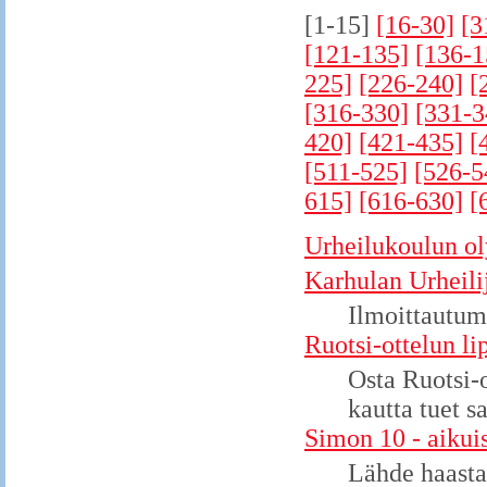
[1-15]
[16-30]
[3
[121-135]
[136-1
225]
[226-240]
[
[316-330]
[331-3
420]
[421-435]
[
[511-525]
[526-5
615]
[616-630]
[
Urheilukoulun ol
Karhulan Urheilij
Ilmoittautum
Ruotsi-ottelun lip
Osta Ruotsi-
kautta tuet s
Simon 10 - aikuis
Lähde haastam