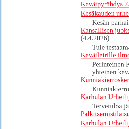
Kevätpyrähdys 7.
Kesäkauden urhei
Kesän parhai
Kansallisen juok
(4.4.2026)
Tule testaam
Kevätleirille ilm
Perinteinen 
yhteinen kevä
Kunniakierrosker
Kunniakierro
Karhulan Urheili
Tervetuloa jä
Palkitsemistilais
Karhulan Urheili