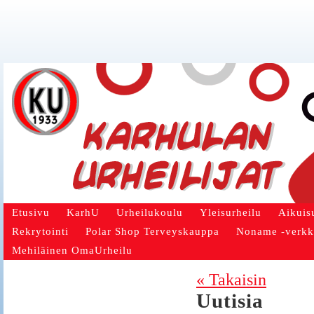
Etusivu
KarhU
Urheilukoulu
Yleisurheilu
Aikuis
Rekrytointi
Polar Shop Terveyskauppa
Noname -verk
Mehiläinen OmaUrheilu
« Takaisin
Uutisia