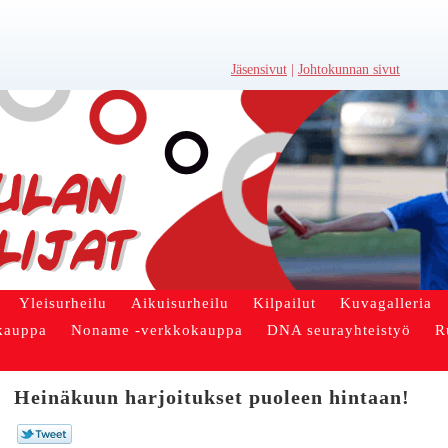
Jäsensivut
|
Johtokunnan sivut
Yleisurheilu
Aikuisurheilu
Kilpailut
Kuvagalleria
kauppa
Noname -verkkokauppa
DNA seurayhteistyö
R
Heinäkuun harjoitukset puoleen hintaan!