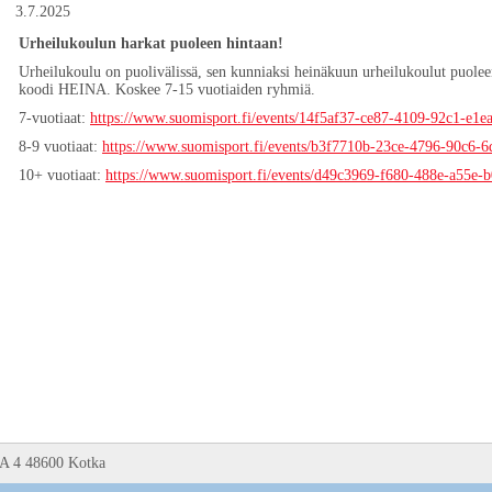
3.7.2025
Urheilukoulun harkat puoleen hintaan!
Urheilukoulu on puolivälissä, sen kunniaksi heinäkuun urheilukoulut puolee
koodi HEINA. Koskee 7-15 vuotiaiden ryhmiä.
7-vuotiaat:
https://www.suomisport.fi/events/14f5af37-ce87-4109-92c1-e1
8-9 vuotiaat:
https://www.suomisport.fi/events/b3f7710b-23ce-4796-90c6-
10+ vuotiaat:
https://www.suomisport.fi/events/d49c3969-f680-488e-a55e-
 A 4 48600 Kotka