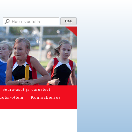
Seura-asut ja varusteet
uotsi-ottelu
Kunniakierros