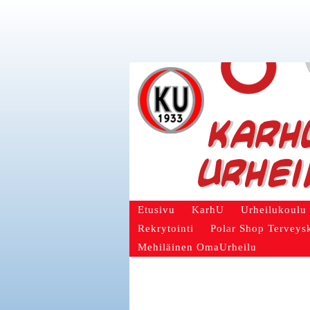
Etusivu
KarhU
Urheilukoulu
Rekrytointi
Polar Shop Terveys
Mehiläinen OmaUrheilu