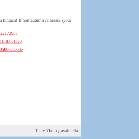
n hintaan! Ilmoittautumisvaiheessa syötä
ea22173987
6d13fb65f320
b050062ae6de
Tehty Yhdistysavaimella