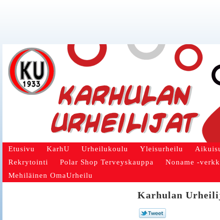
Etusivu
KarhU
Urheilukoulu
Yleisurheilu
Aikuis
Rekrytointi
Polar Shop Terveyskauppa
Noname -verk
Mehiläinen OmaUrheilu
Karhulan Urheili