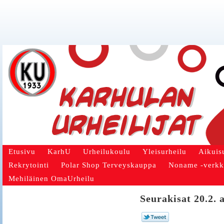
Etusivu
KarhU
Urheilukoulu
Yleisurheilu
Aikuis
Rekrytointi
Polar Shop Terveyskauppa
Noname -verk
Mehiläinen OmaUrheilu
Seurakisat 20.2. 