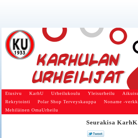
Etusivu
KarhU
Urheilukoulu
Yleisurheilu
Aikuis
Rekrytointi
Polar Shop Terveyskauppa
Noname -verk
Mehiläinen OmaUrheilu
Seurakisa KarhK