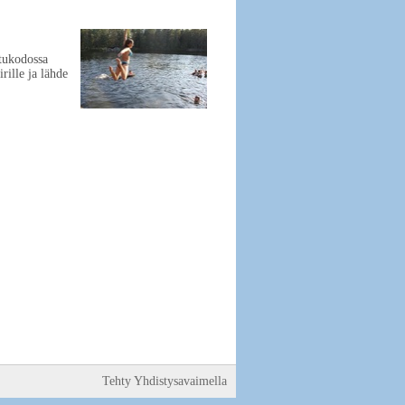
ntukodossa
rille ja lähde
Tehty Yhdistysavaimella