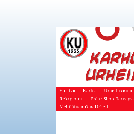
Etusivu
KarhU
Urheilukoulu
Rekrytointi
Polar Shop Terveys
Mehiläinen OmaUrheilu