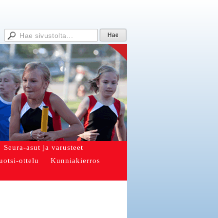
Seura-asut ja varusteet
uotsi-ottelu
Kunniakierros