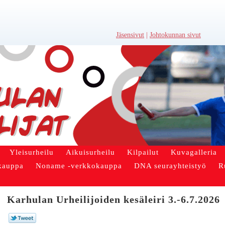
Jäsensivut
|
Johtokunnan sivut
Yleisurheilu
Aikuisurheilu
Kilpailut
Kuvagalleria
kauppa
Noname -verkkokauppa
DNA seurayhteistyö
R
Karhulan Urheilijoiden kesäleiri 3.-6.7.2026