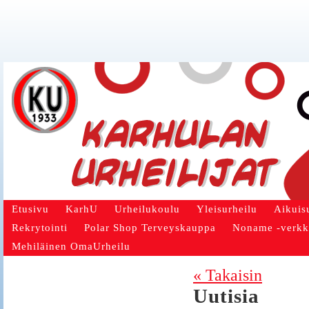
Etusivu
KarhU
Urheilukoulu
Yleisurheilu
Aikuis
Rekrytointi
Polar Shop Terveyskauppa
Noname -verk
Mehiläinen OmaUrheilu
« Takaisin
Uutisia