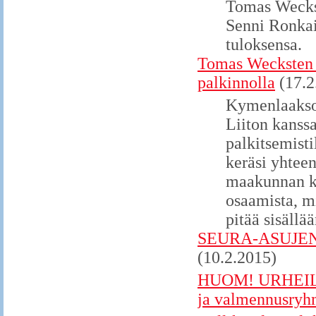
Tomas Weckste
Senni Ronkai
tuloksensa.
Tomas Wecksten p
palkinnolla
(17.2
Kymenlaakson
Liiton kanss
palkitsemist
keräsi yhtee
maakunnan kes
osaamista, mi
pitää sisällä
SEURA-ASUJEN
(10.2.2015)
HUOM! URHEILUK
ja valmennusryhm