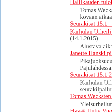
Hallikauden tulo
Tomas Weckst
kovaan aikaa
Seurakisat 15.1. 
Karhulan Urheilij
(14.1.2015)
Alustava aika
Janette Hanski p
Pikajuoksucu
Pajulahdessa
Seurakisat 15.1.
Karhulan Urh
seurakilpailu
Tomas Wecksten 
Yleisurheilun
Hyvää Uutta Vuo