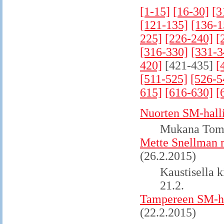
[1-15]
[16-30]
[3
[121-135]
[136-1
225]
[226-240]
[
[316-330]
[331-3
420]
[421-435]
[
[511-525]
[526-5
615]
[616-630]
[
Nuorten SM-halli
Mukana Toma
Mette Snellman m
(26.2.2015)
Kaustisella k
21.2.
Tampereen SM-hal
(22.2.2015)