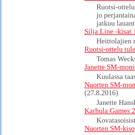
Ruotsi-ottelu
jo perjantai
jatkuu lauant
Silja Line -kisat 
Heittolajien 
Ruotsi-ottelu tu
Tomas Wecks
Janette SM-moni
Kuulassa taas
Nuorten SM-monio
(27.8.2016)
Janette Hans
Karhula Games 20
Kovatasoisist
Nuorten SM-kiso