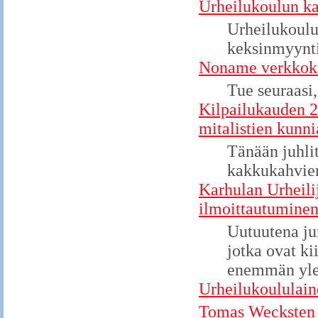
Urheilukoulun ka
Urheilukoulu
keksinmyynt
Noname verkkoka
Tue seuraasi,
Kilpailukauden 20
mitalistien kunni
Tänään juhli
kakkukahvien
Karhulan Urheili
ilmoittautuminen
Uutuutena ju
jotka ovat ki
enemmän ylei
Urheilukoululain
Tomas Wecksten h