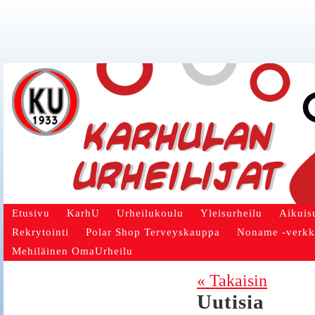
Etusivu
KarhU
Urheilukoulu
Yleisurheilu
Aikuis
Rekrytointi
Polar Shop Terveyskauppa
Noname -verk
Mehiläinen OmaUrheilu
« Takaisin
Uutisia