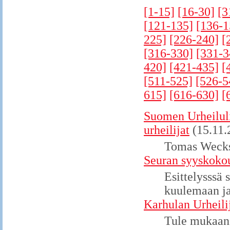
[1-15]
[16-30]
[3
[121-135]
[136-1
225]
[226-240]
[
[316-330]
[331-3
420]
[421-435]
[
[511-525]
[526-5
615]
[616-630]
[
Suomen Urheiluli
urheilijat
(15.11.
Tomas Wecks
Seuran syyskokou
Esittelysssä
kuulemaan ja
Karhulan Urheili
Tule mukaan