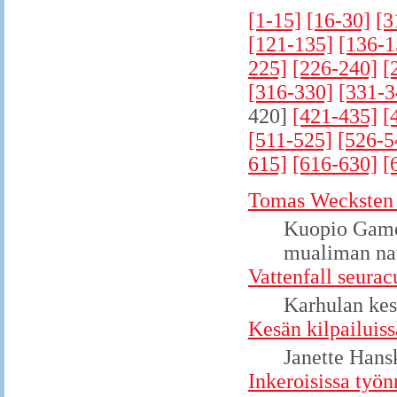
[1-15]
[16-30]
[3
[121-135]
[136-1
225]
[226-240]
[
[316-330]
[331-3
420]
[421-435]
[
[511-525]
[526-5
615]
[616-630]
[
Tomas Wecksten 
Kuopio Games
mualiman nav
Vattenfall seurac
Karhulan kes
Kesän kilpailuiss
Janette Hans
Inkeroisissa työn