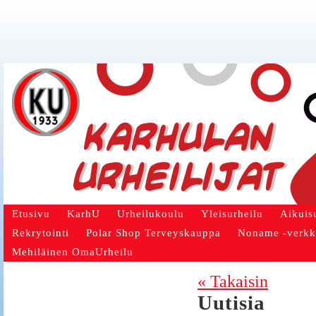
Etusivu
KarhU
Urheilukoulu
Yleisurheilu
Aikuis
Rekrytointi
Polar Shop Terveyskauppa
Noname -verk
Mehiläinen OmaUrheilu
« Takaisin
Uutisia