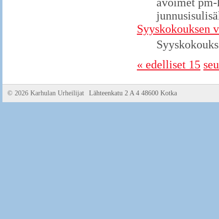
avoimet pm-h
junnusisulisä
Syyskokouksen v
Syyskokoukse
« edelliset 15
seu
©
2026 Karhulan Urheilijat
Lähteenkatu 2 A 4 48600 Kotka