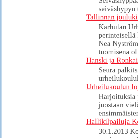
Seiväshyppää
seiväshypyn t
Tallinnan jouluki
Karhulan Urhe
perinteisellä
Nea Nyström,
tuomisena oli
Hanski ja Ronkai
Seura palkits
urheilukoulul
Urheilukoulun lo
Harjoituksia 
juostaan viel
ensimmäisten
Hallikilpailuja K
30.1.2013 Ko