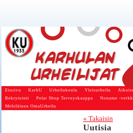
Etusivu
KarhU
Urheilukoulu
Yleisurheilu
Aikuis
Rekrytointi
Polar Shop Terveyskauppa
Noname -verk
Mehiläinen OmaUrheilu
« Takaisin
Uutisia