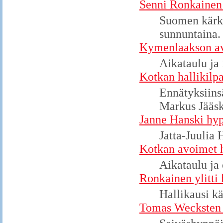
Senni Ronkainen
Suomen kärki
sunnuntaina.
Kymenlaakson av
Aikataulu ja 
Kotkan hallikilpa
Ennätyksiins
Markus Jääsk
Janne Hanski hyp
Jatta-Juulia 
Kotkan avoimet h
Aikataulu ja 
Ronkainen ylitti
Hallikausi k
Tomas Wecksten 