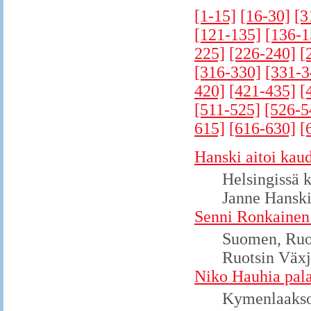
[1-15]
[16-30]
[3
[121-135]
[136-1
225]
[226-240]
[
[316-330]
[331-3
420]
[421-435]
[
[511-525]
[526-5
615]
[616-630]
[
Hanski aitoi kau
Helsingissä k
Janne Hanski
Senni Ronkainen
Suomen, Ruot
Ruotsin Växj
Niko Hauhia pala
Kymenlaakson