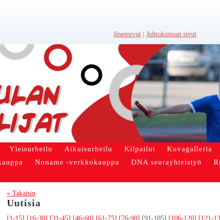
Jäsensivut
|
Johtokunnan sivut
Yleisurheilu
Aikuisurheilu
Kilpailut
Kuvagalleria
kauppa
Noname -verkkokauppa
DNA seurayhteistyö
R
« Takaisin
Uutisia
[1-15]
[16-30]
[31-45]
[46-60]
[61-75]
[76-90]
[91-105]
[106-120]
[121-1