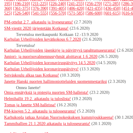
195]
[196-210]
[211-225]
[226-240]
[241-255]
[256-270]
[271-285]
[286-3
360]
[361-375]
[376-390]
[391-405]
[406-420]
[421-435]
[436-450]
[451-4
525]
[526-540]
[541-555]
[556-570]
[571-585]
[586-600]
[601-615]
[616-6
PM-ottelut 2.7. aikataulu ja liveseuranta!
(2.7.2020)
SM-viestit 2020 järjestetään Kotkassa!
(23.6.2020)
Tervetuloa merikaupunki Kotkaan 12.-13.9.2020
Karhulan Urheilijoiden kevätkokous 6.7.2020
(21.6.2020)
Tervetuloa!
Karhulan Urheilijoiden jäsenkirje ja päivittyvä tapahtumaseuranta!
(2.6.2020
Juniori- ja nuorisovalmennusryhmät aloittavat 1.6.2020
(26.5.2020)
Karhulan Urheilijoiden koronaviruspäivitys 14.5.2020
(14.5.2020)
Karhulan Urheilijoiden koronaviruspäivitys!
(13.3.2020)
Seiväskoulu alkaa taas Kotkassa!
(10.3.2020)
Janette Hanski nuorten hallimoniotteluiden suomenmestariksi
(2.3.2020)
Onnea Janette!
Omia ennätyksiä ja pistesija nuorten SM-halleista!
(23.2.2020)
Helmihallit 19.2. aikataulu ja tuloslista!
(19.2.2020)
Tomas ja Janette SM-halleissa!
(16.2.2020)
PM-kisojen 5.2. aikataulu ja tulosseuranta!
(5.2.2020)
Karhukopla jatkaa Anjalan Nuorisokeskuksen kummijoukkueena!
(30.1.2020
Tammihallien 21.1.2020 aikataulu ja tulosseuranta!
(20.1.2020)