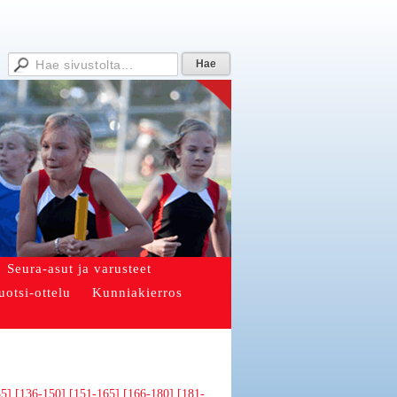
Seura-asut ja varusteet
uotsi-ottelu
Kunniakierros
35]
[136-150]
[151-165]
[166-180]
[181-