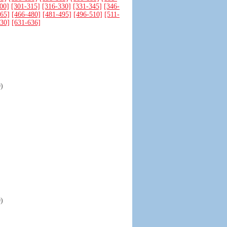
00]
[301-315]
[316-330]
[331-345]
[346-
65]
[466-480]
[481-495]
[496-510]
[511-
30]
[631-636]
)
)