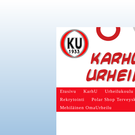
Etusivu
KarhU
Urheilukoulu
Rekrytointi
Polar Shop Terveys
Mehiläinen OmaUrheilu